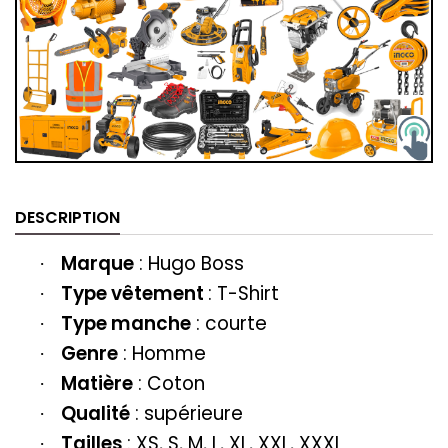
DESCRIPTION
Marque
:
Hugo Boss
·
Type vêtement
:
T-Shirt
·
Type manche
: courte
·
Genre
: Homme
·
Matière
: Coton
·
Qualité
: supérieure
·
Tailles
: XS, S, M, L, XL, XXL, XXXL
·