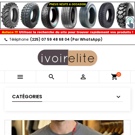
Téléphone:
(225) 07 59 48 68 04 (Par WhatsApp)
0



shopping_cart
CATÉGORIES