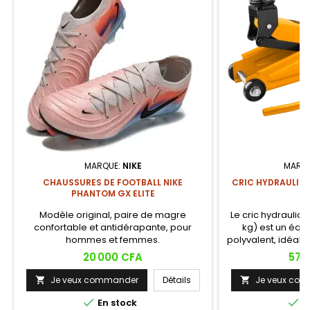
MARQUE:
NIKE
MARQ
CHAUSSURES DE FOOTBALL NIKE
CRIC HYDRAULIQU
PHANTOM GX ELITE
(
Modèle original, paire de magre
Le cric hydrauliqu
confortable et antidérapante, pour
kg) est un équ
hommes et femmes.
polyvalent, idéal p
SUV et petits uti
Prix
Prix
20 000 CFA
57 
système hydrauliqu
fluide et sécurisé
Je veux commander
Détails
Je veux co


et des roues p

maniabil

En stock
E