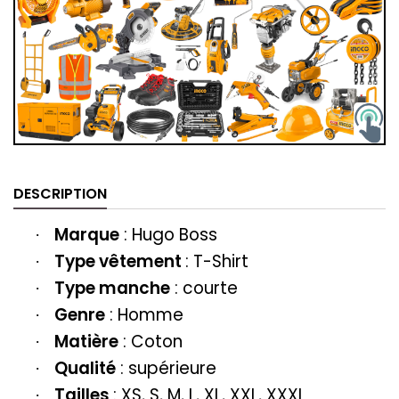
DESCRIPTION
Marque
:
Hugo Boss
·
Type vêtement
:
T-Shirt
·
Type manche
: courte
·
Genre
: Homme
·
Matière
: Coton
·
Qualité
: supérieure
·
Tailles
: XS, S, M, L, XL, XXL, XXXL
·