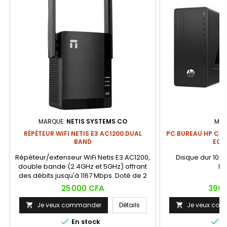
MARQUE:
NETIS SYSTEMS CO
MAR
RÉPÉTEUR WIFI NETIS E3 AC1200 DUAL
PC BUREAU HP CORE
BAND
ECR
Répéteur/extenseur WiFi Netis E3 AC1200,
Disque dur 1000
double bande (2.4GHz et 5GHz) offrant
Fr
des débits jusqu'à 1167 Mbps. Doté de 2
antennes haut gain pour une meilleure
Prix
Prix
25 000 CFA
390 
pénétration du signal, il étend la
couverture WiFi jusqu'à environ 2200
Je veux commander
Détails
Je veux co


pieds carrés (204 m²) et élimine les
zones mortes du réseau.


En stock
E