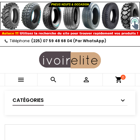
Téléphone:
(225) 07 59 48 68 04 (Par WhatsApp)
0



shopping_cart
CATÉGORIES