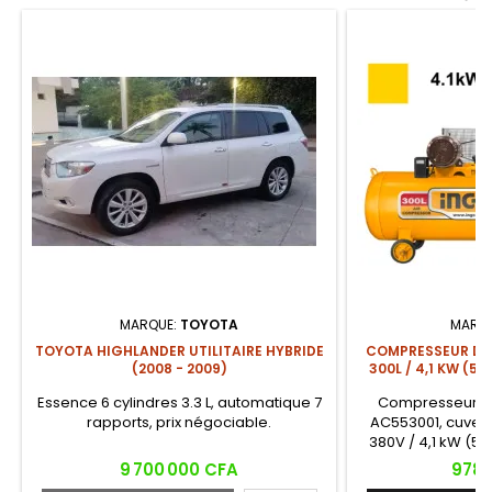
MARQUE:
TOYOTA
MARQ
TOYOTA HIGHLANDER UTILITAIRE HYBRIDE
COMPRESSEUR D'A
(2008 - 2009)
300L / 4,1 KW (5,
Essence 6 cylindres 3.3 L, automatique 7
Compresseur d'a
rapports, prix négociable.
AC553001, cuve 3
380V / 4,1 kW (5,5
cuivre, entraîn
Prix
Prix
9 700 000 CFA
978 
pompe lubrifiée à 