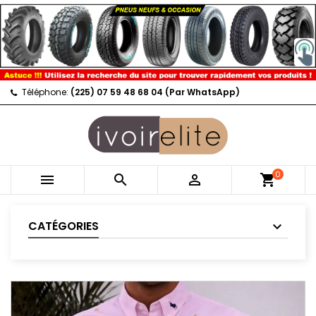
Téléphone:
(225) 07 59 48 68 04 (Par WhatsApp)
0



shopping_cart
CATÉGORIES