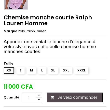
Chemise manche courte Ralph
Lauren Homme
Marque
Polo Ralph Lauren
Apportez une véritable touche d'élégance à
votre style avec cette belle chemise homme
manches courtes
.
Taille
XS
S
M
L
XL
XXL
XXXL
11 000 CFA
Je veux commander
Quantité
