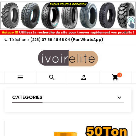
Téléphone:
(225) 07 59 48 68 04 (Par WhatsApp)
0



shopping_cart
CATÉGORIES