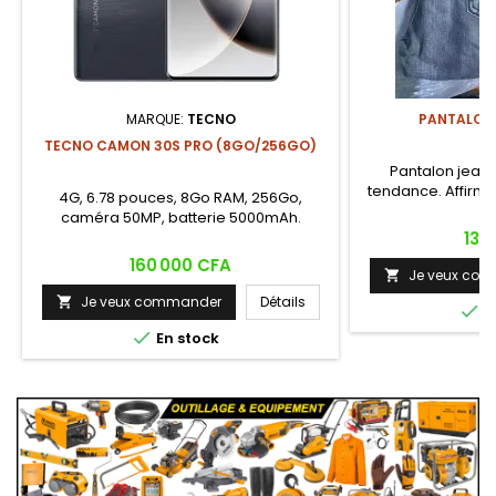
MARQUE:
TECNO
PANTALON
TECNO CAMON 30S PRO (8GO/256GO)
Pantalon jean
tendance. Affirme
4G, 6.78 pouces, 8Go RAM, 256Go,
caméra 50MP, batterie 5000mAh.
Prix
13 
Prix
160 000 CFA
Je veux co

Je veux commander
Détails


E

En stock