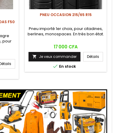
PNEU OCCASION 215/65 R15
DAS F50
M
Pneu importé 1er choix, pour citadines,
berlines, monospaces. En très bon état.
magre
Puissanc
, pour
parfa
Prix
17 000 CFA
Je veux commander
Détails

Détails
Je


En stock