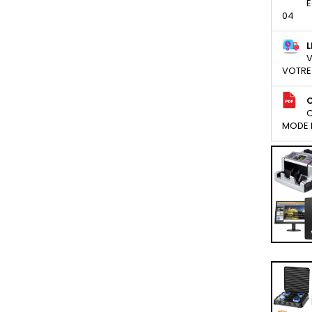
E
04
L
V
VOTRE
C
MODE D