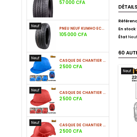
Prix
57 000 CFA
DÉTAIL
Référen
Neuf
PNEU NEUF KUMHO ECSTA HS52 225/60 R17 99V
En stock
Prix
105 000 CFA
État
Neu
60 AUT
Neuf
CASQUE DE CHANTIER BLEU EN PE 380G
Prix
2 500 CFA
Neuf
Neuf
CASQUE DE CHANTIER ROUGE EN PE 380G
Prix
2 500 CFA
Neuf
CASQUE DE CHANTIER ROUGE EN PE 330G - NOUVEAU MODÈLE
Prix
2 500 CFA