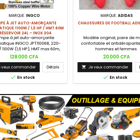
MARQUE:
INGCO
MARQUE:
ADIDAS
PE À JET AUTO-AMORÇANTE
CHAUSSURES DE FOOTBALL ADI
IQUE 1100W / 1,5 HP / HMT 60M
 RÉSERVOIR 24L – INOX 304
mpe à jet auto-amorçante
Modèle original, paire de 
atique INGCO JPT110068, 220-
confortable et antidérapante
/ 1100W (1,5 HP), HMT max 60m,
hommes et femmes.
ax 70 L/min, aspiration max 9m,
Prix
Prix
128 000 CFA
20 000 CFA
r sous pression 24L, tuyaux 1"x1",
r cuivre, arbre inox 304+45#,
e veux commander
Détails
Je veux commander

 électrophorèse, roue laiton.
rrage et arrêt automatiques


En stock
En stock
u réservoir pressurisé intégré.