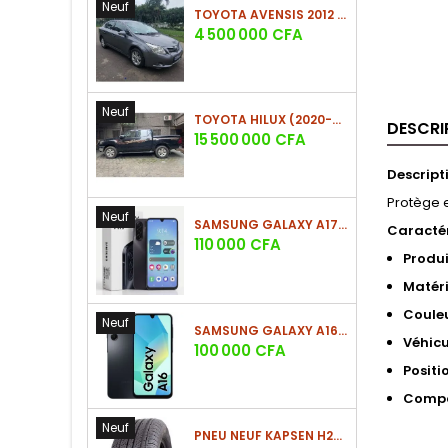
Neuf
TOYOTA AVENSIS 2012 (PHASE 2)
Prix
4 500 000 CFA
Neuf
TOYOTA HILUX (2020-2021)
DESCRI
Prix
15 500 000 CFA
Descripti
Protège e
Neuf
SAMSUNG GALAXY A17 (4GO/128GO)
Caractér
Prix
110 000 CFA
Produi
Matér
Coule
Neuf
SAMSUNG GALAXY A16 4G (4GO/128GO)
Véhicu
Prix
100 000 CFA
Positi
Compa
Neuf
PNEU NEUF KAPSEN H202 225/60 R18 100H