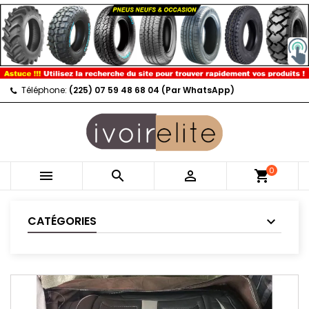
Téléphone:
(225) 07 59 48 68 04 (Par WhatsApp)
0



shopping_cart
CATÉGORIES