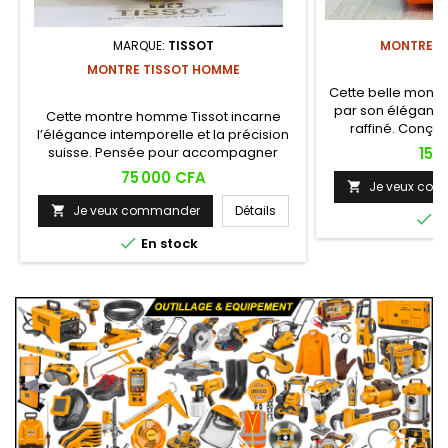
MARQUE:
TISSOT
MONTRE L
MONTRE TISSOT HOMME
Cette belle mont
par son élégance
Cette montre homme Tissot incarne
raffiné. Conçue 
l’élégance intemporelle et la précision
fonct
Prix
suisse. Pensée pour accompagner
15 
l’homme moderne dans toutes les
Prix
75 000 CFA
Je veux co
occasions, cette pièce allie style

classique et performance technique.
Je veux commander
Détails


E

En stock