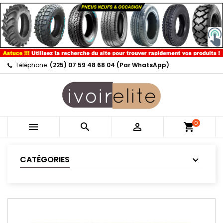
Téléphone:
(225) 07 59 48 68 04 (Par WhatsApp)
0



shopping_cart
CATÉGORIES