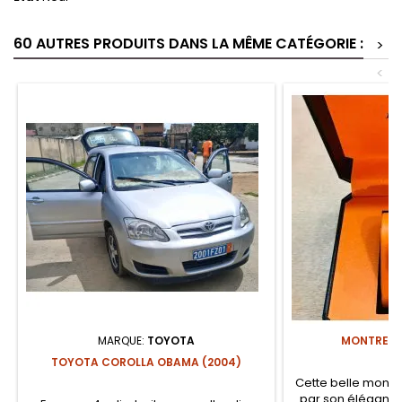
60 AUTRES PRODUITS DANS LA MÊME CATÉGORIE :
>
<
MARQUE:
TOYOTA
MONTRE L
TOYOTA COROLLA OBAMA (2004)
Cette belle mont
par son élégance