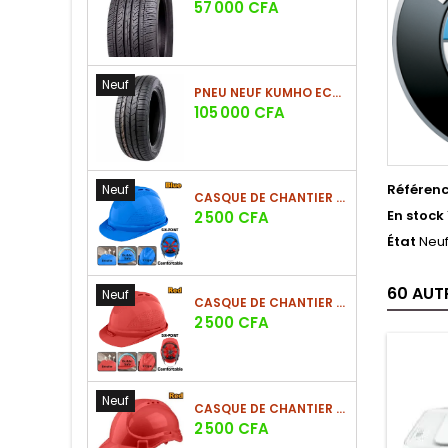
Prix
57 000 CFA
Neuf
PNEU NEUF KUMHO ECSTA HS52 225/60 R17 99V
Prix
105 000 CFA
Référen
Neuf
CASQUE DE CHANTIER BLEU EN PE 380G
Prix
En stock
2 500 CFA
État
Neu
60 AUT
Neuf
CASQUE DE CHANTIER ROUGE EN PE 380G
Prix
2 500 CFA
Neuf
CASQUE DE CHANTIER ROUGE EN PE 330G - NOUVEAU MODÈLE
Prix
2 500 CFA