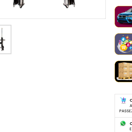
A
PASSE
E