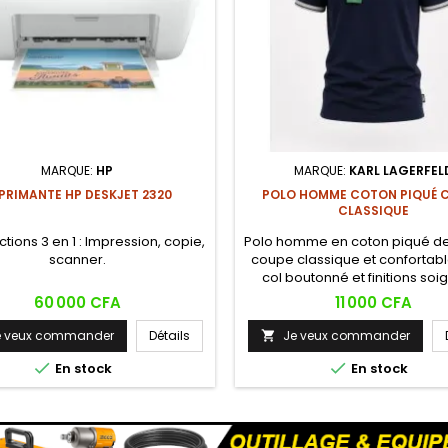
MARQUE:
HP
MARQUE:
KARL LAGERFEL
PRIMANTE HP DESKJET 2320
POLO HOMME COTON PIQUÉ 
CLASSIQUE
ctions 3 en 1 : Impression, copie,
Polo homme en coton piqué de 
scanner.
coupe classique et confortabl
col boutonné et finitions soi
Design décontracté-chic dispo
Prix
Prix
60 000 CFA
11 000 CFA
plusieurs coloris et motifs (uni,
bandes contrastées), idéal p
e veux commander
Détails
Je veux commander

look casual ou semi-habill


quotidien.
En stock
En stock