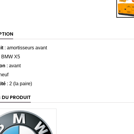
PTION
it
: amortisseurs avant
:
BMW X5
ion
: avant
neuf
ité
: 2 (la paire)
S DU PRODUIT