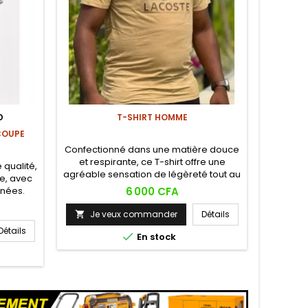
D
T-SHIRT HOMME
PN
COUPE
Confectionné dans une matière douce
Pneu imp
et respirante, ce T-shirt offre une
citadin
qualité,
agréable sensation de légèreté tout au
e, avec
long de la journée. Très bonne idée de
Prix
gnées.
6 000 CFA
cadeau homme !
nible en
Je veux commander
Détails
Je
 rayé, à


our un
Détails

En stock
é au