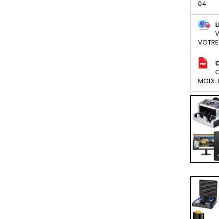
04
L
V
VOTRE
C
MODE D