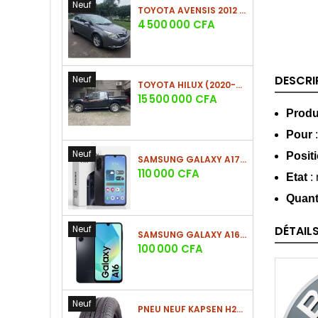
Neuf
TOYOTA AVENSIS 2012 (PHASE 2)
Prix
4 500 000 CFA
DESCRI
Neuf
TOYOTA HILUX (2020-2021)
Prix
15 500 000 CFA
Produ
Pour
Neuf
Posit
SAMSUNG GALAXY A17 (4GO/128GO)
Prix
110 000 CFA
Etat
: 
Quant
Neuf
DÉTAIL
SAMSUNG GALAXY A16 4G (4GO/128GO)
Prix
100 000 CFA
Neuf
PNEU NEUF KAPSEN H202 225/60 R18 100H