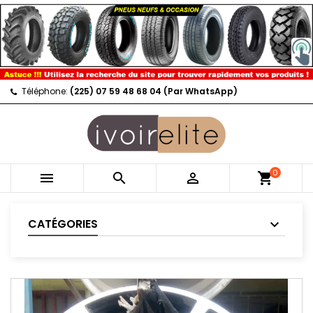
Téléphone:
(225) 07 59 48 68 04 (Par WhatsApp)
0



shopping_cart
CATÉGORIES