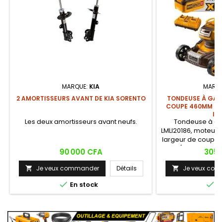
MARQUE:
KIA
MARQ
2 AMORTISSEURS AVANT DE KIA SORENTO
TONDEUSE À GAZ
COUPE 460MM (18
IN
Les deux amortisseurs avant neufs.
Tondeuse à ga
LMLI20186, moteur 
largeur de coupe 
800 tr/min, hauteu
Prix
Prix
90 000 CFA
305 
à 80mm sur 8 posi
60L, 3 fonctions 
Je veux commander
Détails
Je veux co


éjection latérale).

5,0Ah, 1 chargeur 

En stock
E
acce