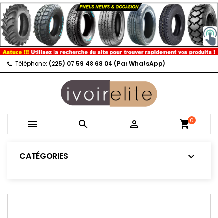
Téléphone:
(225) 07 59 48 68 04 (Par WhatsApp)
0



shopping_cart
CATÉGORIES