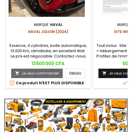
MARQUE:
HAVAL
MARQUE
HAVAL JOLION (2024)
SITE WEB
Essence, 4 cylindres, boite automatique,
Tout inclus : Sit
13.000 Km, climatisée, en excellent état.
+ hébergement + 
Le prix est négociable. Contactez-nous
Profitez de l’imm
pour la voir et l’essayer.
d’internet sans 
Prix
Prix
13 500 000 CFA
50 
tous les secteurs d
supports techn
Je veux commander
Détails
Je veux co


tablette,


Ce produit N'EST PLUS DISPONIBLE
E