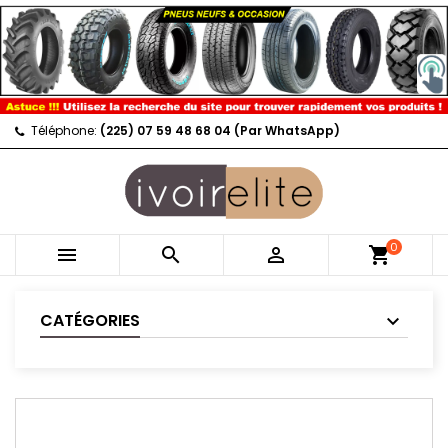
Téléphone:
(225) 07 59 48 68 04 (Par WhatsApp)
0



shopping_cart
CATÉGORIES