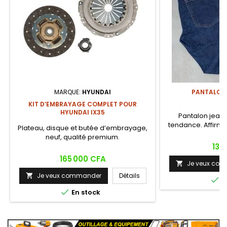
MARQUE:
HYUNDAI
PANTALON
KIT D’EMBRAYAGE COMPLET POUR
HYUNDAI IX35
Pantalon jean
tendance. Affirme
Plateau, disque et butée d’embrayage,
neuf, qualité premium.
Prix
13 
Prix
165 000 CFA
Je veux co

Je veux commander
Détails


E

En stock