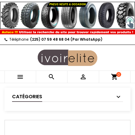
Téléphone:
(225) 07 59 48 68 04 (Par WhatsApp)
0



shopping_cart
CATÉGORIES