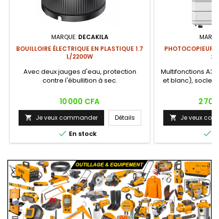
MARQUE:
DECAKILA
MARQU
BOUILLOIRE ÉLECTRIQUE EN PLASTIQUE 1.7
PHOTOCOPIEUR 
L/2200W
29
Avec deux jauges d'eau, protection
Multifonctions A
contre l'ébullition à sec.
et blanc), socle e
Prix
Prix
10 000 CFA
2 700
Je veux commander
Détails
Je veux co




En stock
E