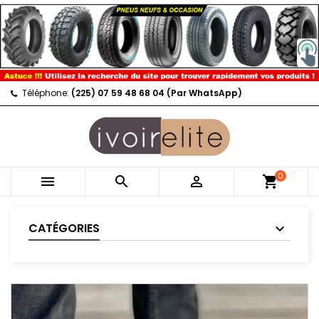
Téléphone:
(225) 07 59 48 68 04 (Par WhatsApp)
0



shopping_cart
CATÉGORIES