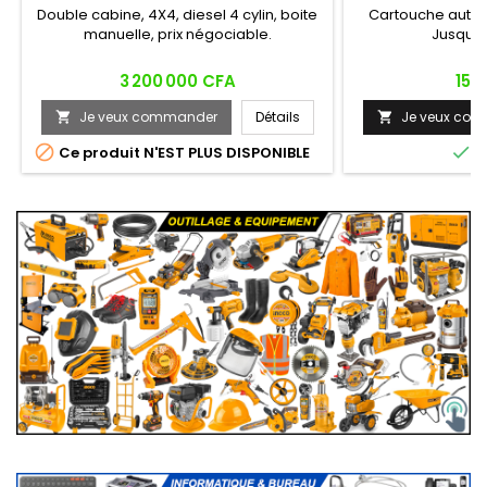
Double cabine, 4X4, diesel 4 cylin, boite
Cartouche authe
manuelle, prix négociable.
Jusqu'
Prix
Prix
3 200 000 CFA
15 
Je veux commander
Détails
Je veux co




Ce produit N'EST PLUS DISPONIBLE
E