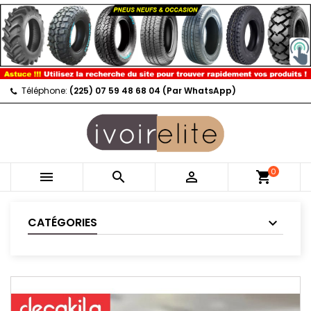
Téléphone:
(225) 07 59 48 68 04 (Par WhatsApp)
0



shopping_cart
CATÉGORIES