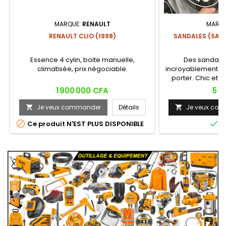
MARQUE:
RENAULT
MARQU
RENAULT CLIO (1998)
SANDALES (SAB
Essence 4 cylin, boite manuelle,
Des sandale
climatisée, prix négociable.
incroyablement l
porter. Chic et é
emblématique q
Prix
Prix
1 900 000 CFA
5 0
révolution du c
en
Je veux commander
Détails
Je veux co




Ce produit N'EST PLUS DISPONIBLE
E