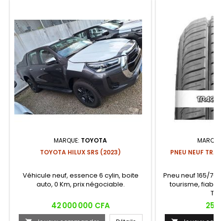
MARQUE:
TOYOTA
MARQUE
TOYOTA HILUX SRS (2023)
PNEU NEUF TRAC
Véhicule neuf, essence 6 cylin, boite
Pneu neuf 165/70 
auto, 0 Km, prix négociable.
tourisme, fiabl
TR
Prix
Prix
42 000 000 CFA
25 