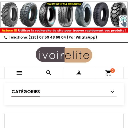
Téléphone:
(225) 07 59 48 68 04 (Par WhatsApp)
0



shopping_cart
CATÉGORIES