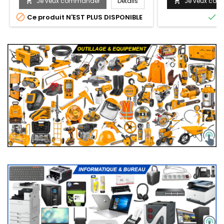
Je veux commander
Détails
Je veux co




Ce produit N'EST PLUS DISPONIBLE
E