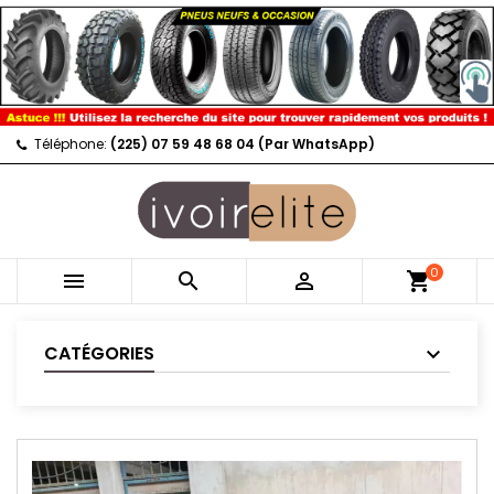
Téléphone:
(225) 07 59 48 68 04 (Par WhatsApp)
0



shopping_cart
CATÉGORIES