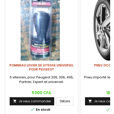
POMMEAU LEVIER DE VITESSE UNIVERSEL
PNEU OCCAS
POUR PEUGEOT
5 vitesses, pour Peugeot 206, 306, 406,
Pneu importé 1er c
Partner, Expert et universel.
Prix
Prix
5 000 CFA
16 
Je veux commander
Détails
Je veux co




En stock
E