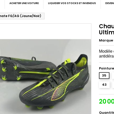
ACHETER UNE VOITURE
LIQUIDER VOS STOCKS ET INVENDUS
DEVEN
imate FG/AG (Jaune/Noir)
Chau
Ulti
Marque
Modèle o
antidér
Pointure
35
43
20 0
Quantit