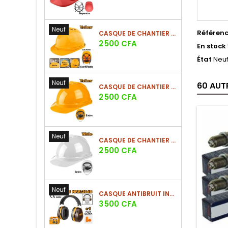
Neuf
Référen
CASQUE DE CHANTIER JAUNE EN PE 380G - SUSPENSION 6 POINTS
Prix
2 500 CFA
En stock
État
Neu
Neuf
60 AUT
CASQUE DE CHANTIER JAUNE EN PE 380G - SUSPENSION 8 POINTS
Prix
2 500 CFA
Neuf
CASQUE DE CHANTIER BLANC EN PE 380G
Prix
2 500 CFA
Neuf
CASQUE ANTIBRUIT INDUSTRIEL SNR 33DB - NRR 28DB AVEC BOUCHONS D'OREILLE INCLUS
Prix
3 500 CFA