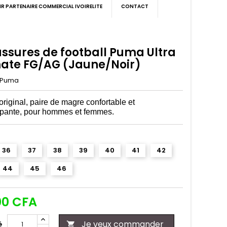
IR PARTENAIRE COMMERCIAL IVOIRELITE
CONTACT
ssures de football Puma Ultra
mate FG/AG (Jaune/Noir)
Puma
riginal, paire de magre confortable et
apante, pour hommes et femmes.
36
37
38
39
40
41
42
44
45
46
00 CFA
Je veux commander
é
