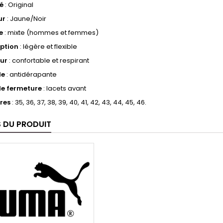
é
: Original
ur
: Jaune/Noir
e
: mixte (hommes et femmes)
ption
: légère et flexible
eur
: confortable et respirant
le
: antidérapante
de fermeture
: lacets avant
res
: 35, 36, 37, 38, 39, 40, 41, 42, 43, 44, 45, 46.
S DU PRODUIT