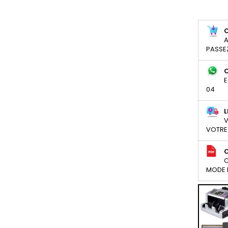
A
PASSE
E
04
L
V
VOTRE
C
MODE D