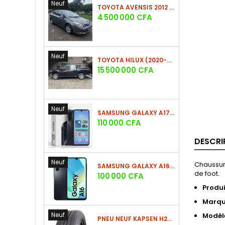
Neuf
TOYOTA AVENSIS 2012 (PHASE 2)
Prix
4 500 000 CFA
Neuf
TOYOTA HILUX (2020-2021)
Prix
15 500 000 CFA
Neuf
SAMSUNG GALAXY A17 (4GO/128GO)
Prix
110 000 CFA
DESCRI
Neuf
Chaussure
SAMSUNG GALAXY A16 4G (4GO/128GO)
de foot.
Prix
100 000 CFA
Produi
Marq
Neuf
Modèl
PNEU NEUF KAPSEN H202 225/60 R18 100H