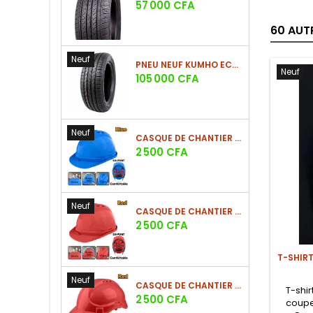
Prix
57 000 CFA
60 AUT
Neuf
PNEU NEUF KUMHO ECSTA HS52 225/60 R17 99V
Neuf
Prix
105 000 CFA
Neuf
CASQUE DE CHANTIER BLEU EN PE 380G
Prix
2 500 CFA
Neuf
CASQUE DE CHANTIER ROUGE EN PE 380G
Prix
2 500 CFA
T-SHIR
Neuf
CASQUE DE CHANTIER ROUGE EN PE 330G - NOUVEAU MODÈLE
T-shi
Prix
2 500 CFA
coupe