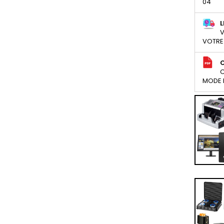
04
L
V
VOTRE
C
MODE D