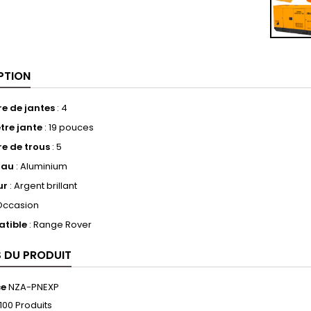
PTION
e de jantes
: 4
tre jante
: 19 pouces
e de trous
: 5
iau
: Aluminium
ur
: Argent brillant
Occasion
tible
: Range Rover
S DU PRODUIT
ce
NZA-PNEXP
100 Produits