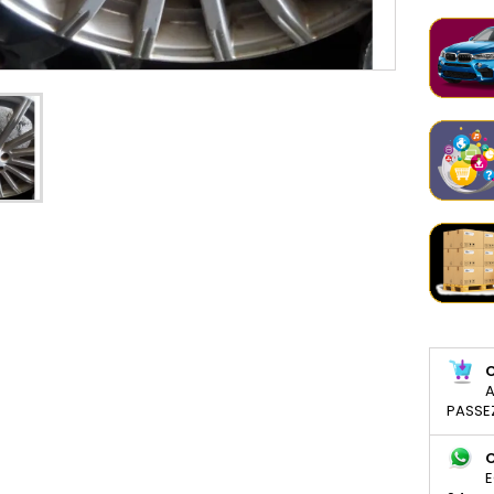
A
PASSE
E