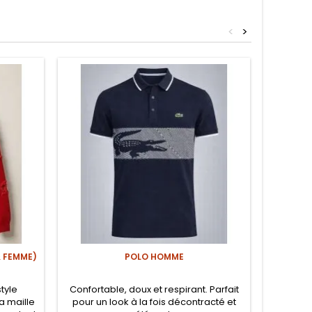
<
>
& FEMME)
POLO HOMME
BARRETT
style
Confortable, doux et respirant. Parfait
Vitess
a maille
pour un look à la fois décontracté et