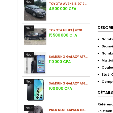
Neuf
TOYOTA AVENSIS 2012 (PHASE 2)
Prix
4 500 000 CFA
DESCRI
Neuf
TOYOTA HILUX (2020-2021)
Prix
15 500 000 CFA
Nombr
Diamè
Nombr
Neuf
SAMSUNG GALAXY A17 (4GO/128GO)
Matér
Prix
110 000 CFA
Coule
Etat
: 
Neuf
Compa
SAMSUNG GALAXY A16 4G (4GO/128GO)
Prix
100 000 CFA
DÉTAIL
Référen
Neuf
PNEU NEUF KAPSEN H202 225/60 R18 100H
En stock