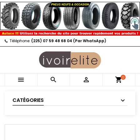
Téléphone:
(225) 07 59 48 68 04 (Par WhatsApp)
0



shopping_cart
CATÉGORIES