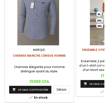
MARQUE:
ENSEMBLE 2 PIÈ
S
CHEMISE MANCHE LONGUE HOMME
Ensemble 2 piè
d'un t-shirt col r
Chemise élégante pour homme
d'un short assort
distingué ayant du style.
texturé waffle, 
Prix
17 
poitrine gauche su
Prix
13 000 CFA
cuisse du short, s
Je veux co

cordon et p
Je veux commander
Détails


E

En stock