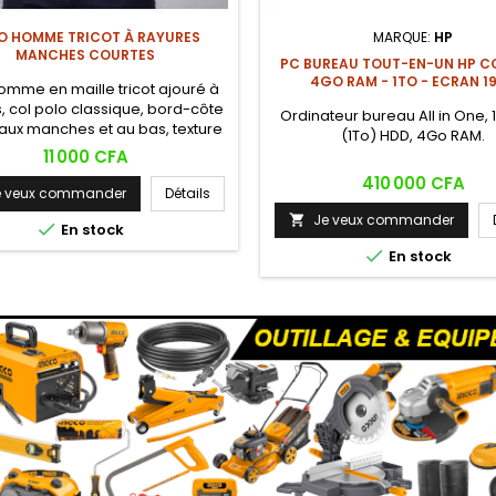
O HOMME TRICOT À RAYURES
MARQUE:
HP
MANCHES COURTES
PC BUREAU TOUT-EN-UN HP CO
4GO RAM - 1TO - ECRAN 19
omme en maille tricot ajouré à
, col polo classique, bord-côte
Ordinateur bureau All in One, 
aux manches et au bas, texture
(1To) HDD, 4Go RAM.
ée respirante. Style rétro chic
Prix
11 000 CFA
mporel, idéal pour les sorties
Prix
410 000 CFA
actées et les occasions casual
e veux commander
Détails
chic.
Je veux commander


En stock

En stock