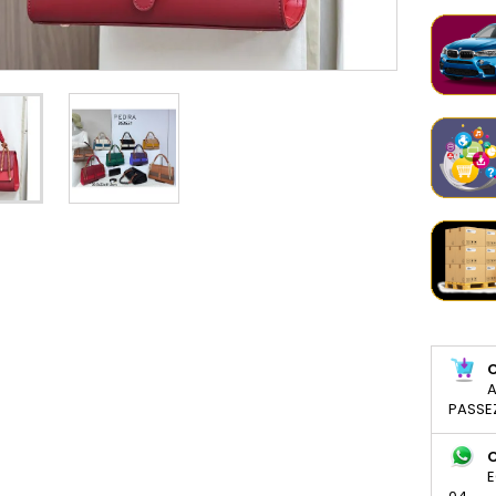
A
PASSE
E