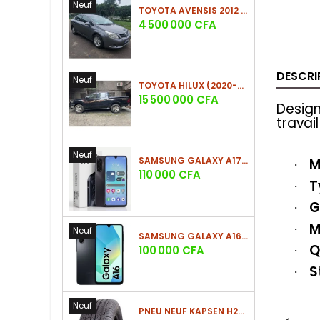
Neuf
TOYOTA AVENSIS 2012 (PHASE 2)
Prix
4 500 000 CFA
DESCRI
Neuf
TOYOTA HILUX (2020-2021)
Prix
15 500 000 CFA
Design
travai
Neuf
SAMSUNG GALAXY A17 (4GO/128GO)
M
·
Prix
110 000 CFA
T
·
G
·
M
·
Neuf
SAMSUNG GALAXY A16 4G (4GO/128GO)
Q
Prix
100 000 CFA
·
S
·
Neuf
PNEU NEUF KAPSEN H202 225/60 R18 100H