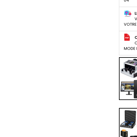
04
L
V
VOTRE
C
MODE D