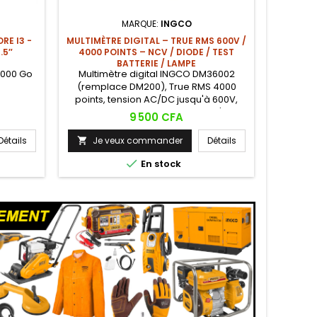
MARQUE:
INGCO
RE I3 -
MULTIMÈTRE DIGITAL – TRUE RMS 600V /
PNEU N
.5″
4000 POINTS – NCV / DIODE / TEST
BATTERIE / LAMPE
1000 Go
Multimètre digital INGCO DM36002
Pneu 
(remplace DM200), True RMS 4000
points, tension AC/DC jusqu'à 600V,
courant DC 10A, résistance jusqu'à 40
Prix
9 500 CFA
MΩ, NCV sans contact, test de diode,
test de batterie, lampe de poche
Détails
Je veux commander
Détails
Je


intégrée, rétroéclairage, maintien des
données (Data Hold), indication de

En stock
batterie faible. Une valeur
exceptionnelle pour le professionnel
polyvalent.