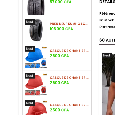
DÉTAIL
Prix
57 000 CFA
Référen
En stock
Neuf
PNEU NEUF KUMHO ECSTA HS52 225/60 R17 99V
État
Neu
Prix
105 000 CFA
60 AUT
Neuf
CASQUE DE CHANTIER BLEU EN PE 380G
Prix
2 500 CFA
Neuf
Neuf
CASQUE DE CHANTIER ROUGE EN PE 380G
Prix
2 500 CFA
Neuf
CASQUE DE CHANTIER ROUGE EN PE 330G - NOUVEAU MODÈLE
Prix
2 500 CFA