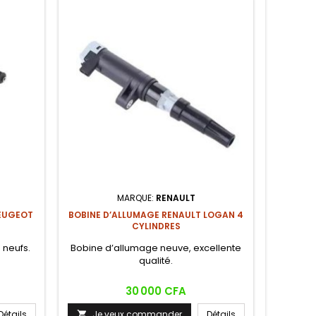
MARQUE:
RENAULT
PN
PEUGEOT
BOBINE D’ALLUMAGE RENAULT LOGAN 4
CYLINDRES
Pneu impo
 neufs.
Bobine d’allumage neuve, excellente
qualité.
Prix
30 000 CFA
Je

Détails
Je veux commander
Détails
