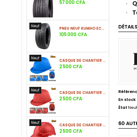
Prix
57 000 CFA
Q
·
T
·
Neuf
DÉTAIL
PNEU NEUF KUMHO ECSTA HS52 225/60 R17 99V
Prix
105 000 CFA
Neuf
CASQUE DE CHANTIER BLEU EN PE 380G
Prix
2 500 CFA
Neuf
Référen
CASQUE DE CHANTIER ROUGE EN PE 380G
Prix
2 500 CFA
En stock
État
Neu
Neuf
60 AUT
CASQUE DE CHANTIER ROUGE EN PE 330G - NOUVEAU MODÈLE
Prix
2 500 CFA