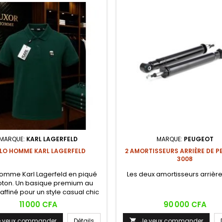
MARQUE:
KARL LAGERFELD
MARQUE:
PEUGEOT
LO HOMME KARL LAGERFELD
2 AMORTISSEURS ARRIÈRE DE 
3008
omme Karl Lagerfeld en piqué
Les deux amortisseurs arrière
oton. Un basique premium au
raffiné pour un style casual chic
accompli.
Prix
Prix
11 000 CFA
90 000 CFA
e veux commander
Détails
Je veux commander
