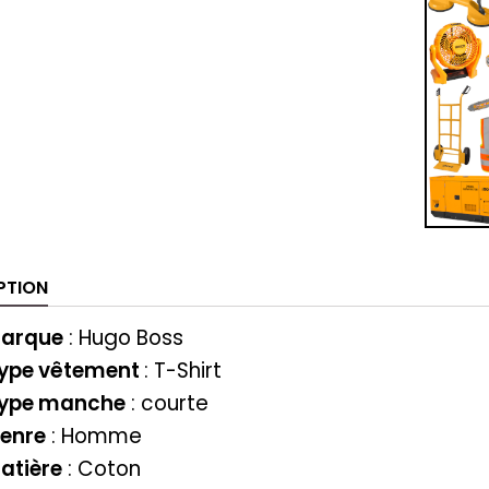
PTION
arque
:
Hugo Boss
ype vêtement
:
T-Shirt
ype manche
: courte
enre
: Homme
atière
: Coton