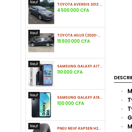
Neuf
TOYOTA AVENSIS 2012 (PHASE 2)
Prix
4 500 000 CFA
Neuf
TOYOTA HILUX (2020-2021)
Prix
15 500 000 CFA
Neuf
SAMSUNG GALAXY A17 (4GO/128GO)
Prix
110 000 CFA
DESCRI
M
·
Neuf
SAMSUNG GALAXY A16 4G (4GO/128GO)
T
·
Prix
100 000 CFA
T
·
G
·
M
Neuf
·
PNEU NEUF KAPSEN H202 225/60 R18 100H