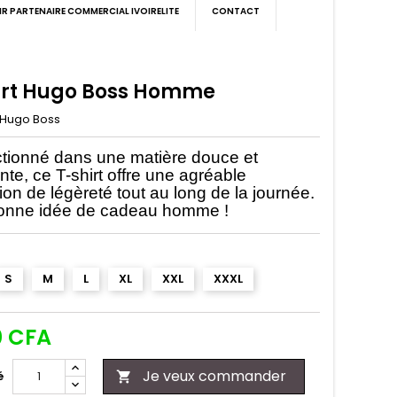
IR PARTENAIRE COMMERCIAL IVOIRELITE
CONTACT
irt Hugo Boss Homme
Hugo Boss
tionné dans une matière douce et
nte, ce T-shirt offre une agréable
ion de légèreté tout au long de la journée.
onne idée de cadeau homme !
S
M
L
XL
XXL
XXXL
0 CFA
Je veux commander
é
