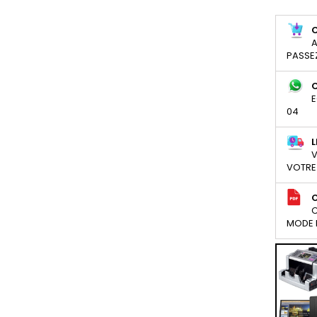
A
PASSE
E
04
L
V
VOTRE
C
MODE D