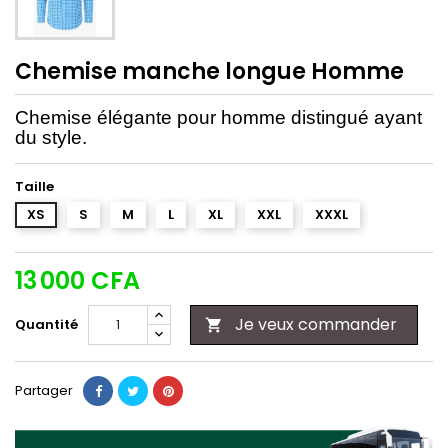
Chemise manche longue Homme
Chemise élégante pour homme distingué ayant
du style.
Taille
XS
S
M
L
XL
XXL
XXXL
13 000 CFA
Je veux commander
Quantité

Partager