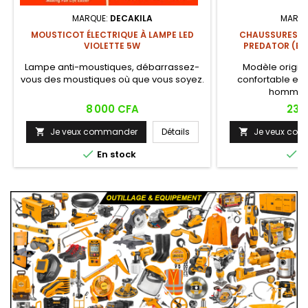
MARQUE:
DECAKILA
MARQU
MOUSTICOT ÉLECTRIQUE À LAMPE LED
CHAUSSURES DE
VIOLETTE 5W
PREDATOR (BL
Lampe anti-moustiques, débarrassez-
Modèle origin
vous des moustiques où que vous soyez.
confortable et 
hommes 
Prix
Prix
8 000 CFA
23 
Je veux commander
Détails
Je veux co




En stock
E