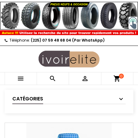
Téléphone:
(225) 07 59 48 68 04 (Par WhatsApp)
0



shopping_cart
CATÉGORIES