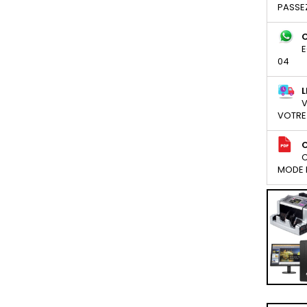
PASSE
E
04
L
V
VOTRE
C
MODE D