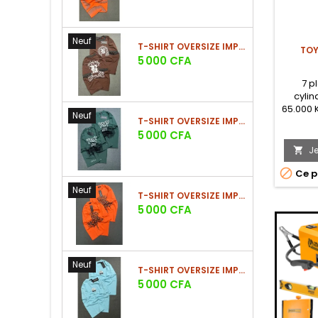
Neuf
T-SHIRT OVERSIZE IMPRIMÉ STREETWEAR
TOY
Prix
5 000 CFA
7 p
cylin
65.000 K
Neuf
T-SHIRT OVERSIZE IMPRIMÉ STREETWEAR
Prix
5 000 CFA
J


Ce p
Neuf
T-SHIRT OVERSIZE IMPRIMÉ STREETWEAR
Prix
5 000 CFA
Neuf
T-SHIRT OVERSIZE IMPRIMÉ STREETWEAR
Prix
5 000 CFA