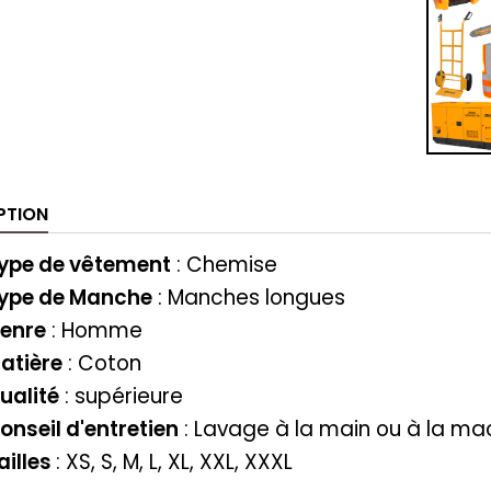
PTION
ype de vêtement
: ‎‎Chemise
ype de Manche
: Manches longues
enre
: Homme
atière
‎‎: Coton
ualité
: supérieure
onseil d'entretien
: Lavage à la main ou à la ma
ailles
: XS, S, M, L, XL, XXL, XXXL