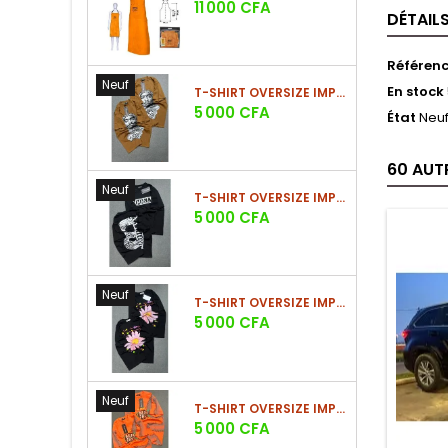
Prix
11 000 CFA
DÉTAIL
Référen
Neuf
En stock
T-SHIRT OVERSIZE IMPRIMÉ STREETWEAR
Prix
5 000 CFA
État
Neu
60 AUT
Neuf
T-SHIRT OVERSIZE IMPRIMÉ STREETWEAR
Prix
5 000 CFA
Neuf
T-SHIRT OVERSIZE IMPRIMÉ STREETWEAR
Prix
5 000 CFA
Neuf
T-SHIRT OVERSIZE IMPRIMÉ STREETWEAR
Prix
5 000 CFA