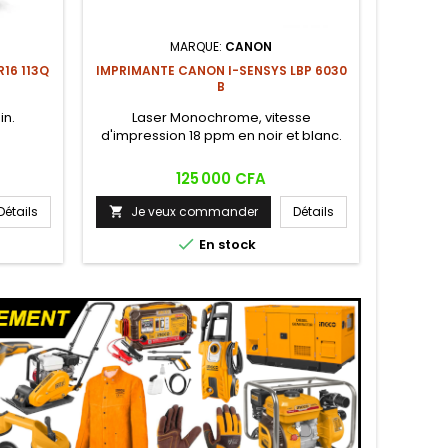
MARQUE:
CANON
JANTE A
16 113Q
IMPRIMANTE CANON I-SENSYS LBP 6030
B
Lot de 4
in.
Laser Monochrome, vitesse
d'impression 18 ppm en noir et blanc.
Prix
125 000 CFA
Je

Détails
Je veux commander
Détails


En stock