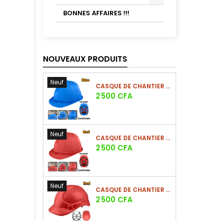
BONNES AFFAIRES !!!
NOUVEAUX PRODUITS
Neuf
CASQUE DE CHANTIER BLEU EN PE 380G
Prix
2 500 CFA
Neuf
CASQUE DE CHANTIER ROUGE EN PE 380G
Prix
2 500 CFA
Neuf
CASQUE DE CHANTIER ROUGE EN PE 330G - NOUVEAU MODÈLE
Prix
2 500 CFA