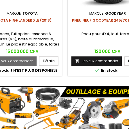
MARQUE:
TOYOTA
MARQUE:
GOODYEAR
OTA HIGHLANDER XLE (2018)
PNEU NEUF GOODYEAR 245/70 R
laces, Full option, essence 6
Pneu pour 4X4, tout-terra
dres (V6), boite automatique,
m. Le prix est négociable, faites
votre offre !!!
Prix
Prix
15 000 000 CFA
120 000 CFA
e veux commander
Détails
Je veux commander


roduit N'EST PLUS DISPONIBLE
En stock