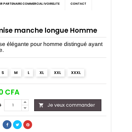
IR PARTENAIRE COMMERCIAL IVOIRELITE
CONTACT
ise manche longue Homme
e élégante pour homme distingué ayant
e.
S
M
L
XL
XXL
XXXL
00 CFA
Je veux commander
é
