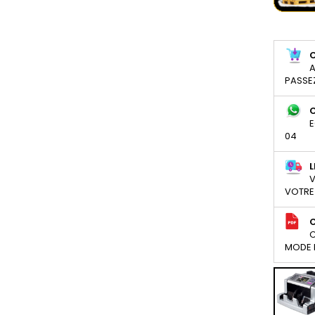
A
PASSE
E
04
L
V
VOTRE
C
MODE D