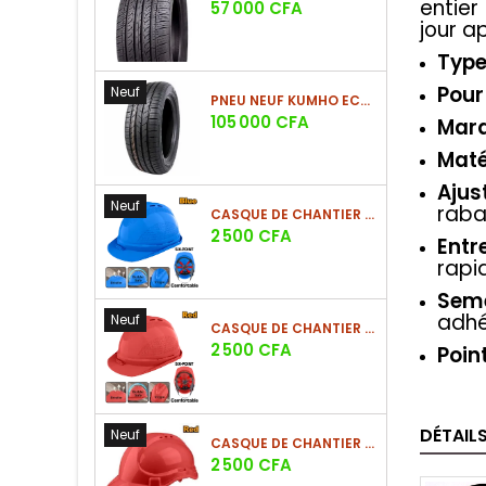
entier
Prix
57 000 CFA
jour ap
Typ
Pour
Neuf
PNEU NEUF KUMHO ECSTA HS52 225/60 R17 99V
Prix
105 000 CFA
Mar
Maté
Ajus
Neuf
raba
CASQUE DE CHANTIER BLEU EN PE 380G
Prix
2 500 CFA
Entr
rapi
Seme
adhé
Neuf
CASQUE DE CHANTIER ROUGE EN PE 380G
Prix
2 500 CFA
Poin
DÉTAIL
Neuf
CASQUE DE CHANTIER ROUGE EN PE 330G - NOUVEAU MODÈLE
Prix
2 500 CFA