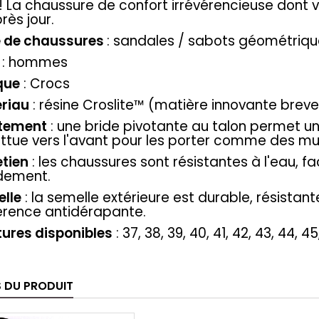
 ! La chaussure de confort irrévérencieuse dont
rès jour.
e
de chaussures
: sandales / sabots géométriq
: hommes
que
: Crocs
riau
: résine Croslite™ (matière innovante brev
tement
: une bride pivotante au talon permet u
ttue vers l'avant pour les porter comme des mu
etien
: les chaussures sont résistantes à l'eau, f
dement.
lle
: la semelle extérieure est durable, résistant
rence antidérapante.
tures disponibles
: 37, 38, 39, 40, 41, 42, 43, 44, 45
S DU PRODUIT