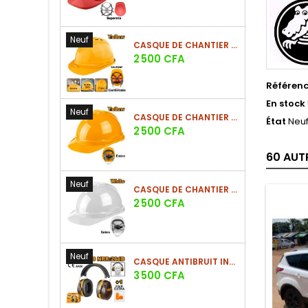
Neuf
CASQUE DE CHANTIER JAUNE EN PE 380G - SUSPENSION 6 POINTS
Prix
2 500 CFA
Référen
En stock
Neuf
CASQUE DE CHANTIER JAUNE EN PE 380G - SUSPENSION 8 POINTS
État
Neu
Prix
2 500 CFA
60 AUT
Neuf
CASQUE DE CHANTIER BLANC EN PE 380G
Prix
2 500 CFA
Neuf
CASQUE ANTIBRUIT INDUSTRIEL SNR 33DB - NRR 28DB AVEC BOUCHONS D'OREILLE INCLUS
Prix
3 500 CFA