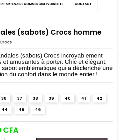
IR PARTENAIRE COMMERCIAL IVOIRELITE
CONTACT
ales (sabots) Crocs homme
Crocs
ndales (sabots) Crocs incroyablement
s et amusantes à porter. Chic et élégant,
le sabot emblématique qui a déclenché une
tion du confort dans le monde entier !
36
37
38
39
40
41
42
44
45
46
0 CFA