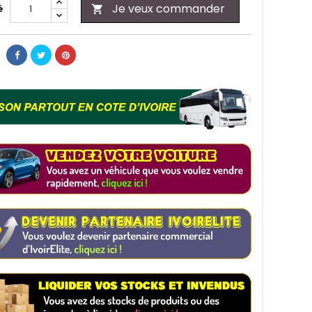
Je veux commander
é
