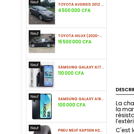
Neuf
TOYOTA AVENSIS 2012 (PHASE 2)
Prix
4 500 000 CFA
Neuf
TOYOTA HILUX (2020-2021)
Prix
15 500 000 CFA
Neuf
SAMSUNG GALAXY A17 (4GO/128GO)
Prix
110 000 CFA
DESCRI
Neuf
SAMSUNG GALAXY A16 4G (4GO/128GO)
La cha
Prix
100 000 CFA
la mar
résist
l’extér
Neuf
C'est 
PNEU NEUF KAPSEN H202 225/60 R18 100H