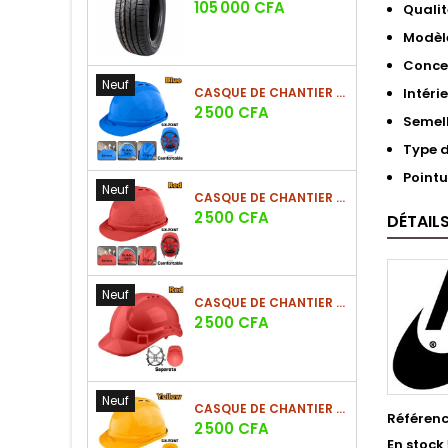
Prix
105 000 CFA
Qualit
Modèl
Conce
Neuf
CASQUE DE CHANTIER BLEU EN PE 380G
Intéri
Prix
2 500 CFA
Semel
Type 
Pointu
Neuf
CASQUE DE CHANTIER ROUGE EN PE 380G
Prix
2 500 CFA
DÉTAIL
Neuf
CASQUE DE CHANTIER ROUGE EN PE 330G - NOUVEAU MODÈLE
Prix
2 500 CFA
Neuf
CASQUE DE CHANTIER JAUNE EN PE 380G - SUSPENSION 6 POINTS
Référen
Prix
2 500 CFA
En stock