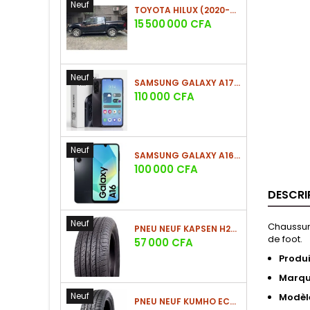
Neuf
TOYOTA HILUX (2020-2021)
Prix
15 500 000 CFA
Neuf
SAMSUNG GALAXY A17 (4GO/128GO)
Prix
110 000 CFA
Neuf
SAMSUNG GALAXY A16 4G (4GO/128GO)
Prix
100 000 CFA
DESCRI
Neuf
Chaussure
PNEU NEUF KAPSEN H202 225/60 R18 100H
de foot.
Prix
57 000 CFA
Produi
Marq
Neuf
Modèl
PNEU NEUF KUMHO ECSTA HS52 225/60 R17 99V