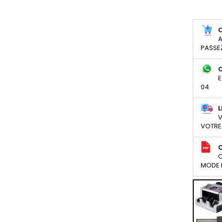
A
PASSE
E
04
L
V
VOTRE
C
MODE D