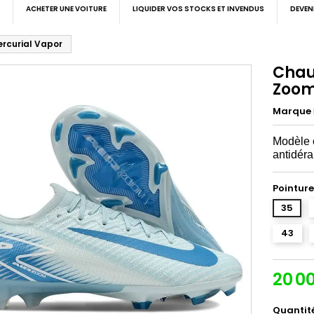
ACHETER UNE VOITURE
LIQUIDER VOS STOCKS ET INVENDUS
DEVEN
ercurial Vapor
Chaus
Zoom
Marque
Modèle o
antidér
Pointure
35
43
20 0
Quantit