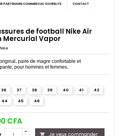
IR PARTENAIRE COMMERCIAL IVOIRELITE
CONTACT
sures de football Nike Air
 Mercurial Vapor
Nike
riginal, paire de magre confortable et
apante, pour hommes et femmes.
36
37
38
39
40
41
42
44
45
46
00 CFA
Je veux commander
é
