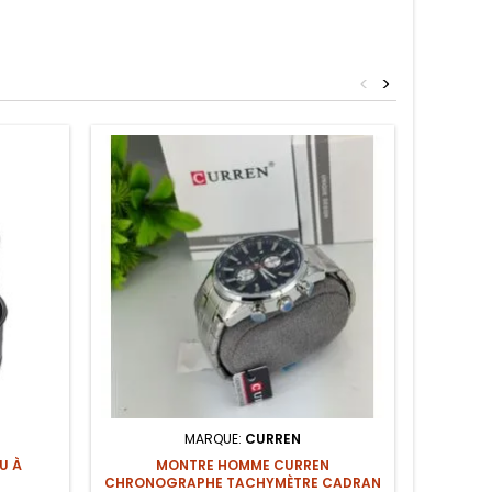
<
>
MARQUE:
CURREN
COLL
U À
MONTRE HOMME CURREN
CHRONOGRAPHE TACHYMÈTRE CADRAN
Chaîne e