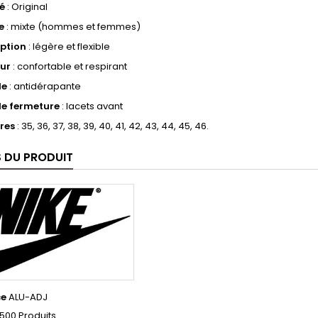
é
: Original
e
: mixte (hommes et femmes)
ption
: légère et flexible
eur
: confortable et respirant
le
: antidérapante
de fermeture
: lacets avant
res
: 35, 36, 37, 38, 39, 40, 41, 42, 43, 44, 45, 46.
S DU PRODUIT
ce
ALU-ADJ
500 Produits