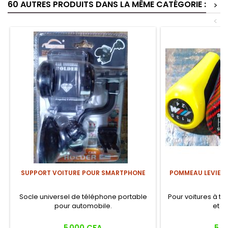
60 AUTRES PRODUITS DANS LA MÊME CATÉGORIE :
>
<
SUPPORT VOITURE POUR SMARTPHONE
POMMEAU LEVIER 
Socle universel de téléphone portable
Pour voitures à t
pour automobile.
et 6 
Prix
Prix
5 000 CFA
5 0