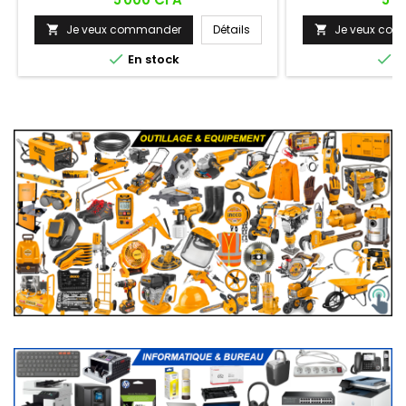
Je veux commander
Détails
Je veux co




En stock
E