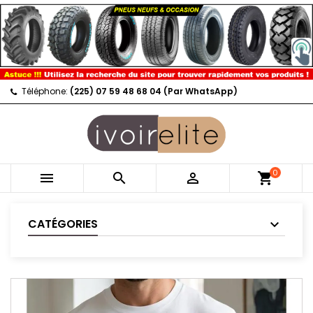
Téléphone:
(225) 07 59 48 68 04 (Par WhatsApp)
0



shopping_cart
CATÉGORIES