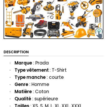
DESCRIPTION
Marque
:
Prada
·
Type vêtement
:
T-Shirt
·
Type manche
: courte
·
Genre
: Homme
·
Matière
: Coton
·
Qualité
: supérieure
·
Tailles
: XS, S, M, L, XL, XXL, XXXL
·