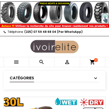
Téléphone:
(225) 07 59 48 68 04 (Par WhatsApp)
0



shopping_cart
CATÉGORIES