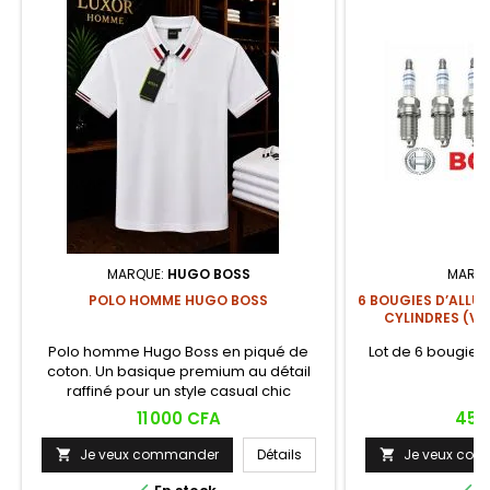
MARQUE:
HUGO BOSS
MARQ
POLO HOMME HUGO BOSS
6 BOUGIES D’ALLU
CYLINDRES (V6
Polo homme Hugo Boss en piqué de
Lot de 6 bougies
coton. Un basique premium au détail
B
raffiné pour un style casual chic
accompli.
Prix
Prix
11 000 CFA
45 
Je veux commander
Détails
Je veux co

