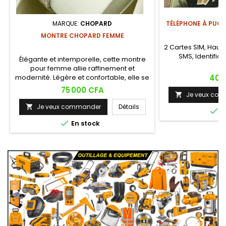
MARQUE:
CHOPARD
TÉLÉPHONE À PUCES
MONTRE CHOPARD FEMME
2 Cartes SIM, Haut-
SMS, Identifica
Élégante et intemporelle, cette montre
pour femme allie raffinement et
Prix
modernité. Légère et confortable, elle se
40 
porte aussi bien au quotidien qu’en
Prix
75 000 CFA
Je veux co
soirée, apportant une touche de

sophistication à chaque tenue.
Je veux commander
Détails


E

En stock