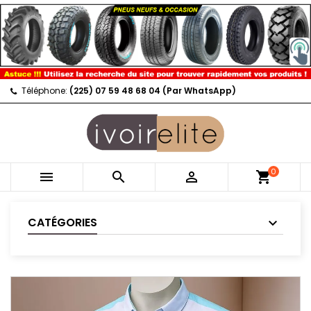
Téléphone:
(225) 07 59 48 68 04 (Par WhatsApp)
0



shopping_cart
CATÉGORIES