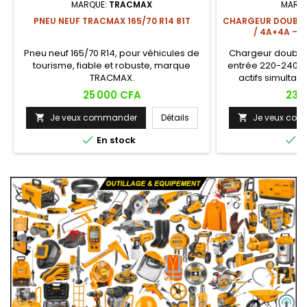
MARQUE:
TRACMAX
MARQ
PNEU NEUF TRACMAX 165/70 R14 81T
CHARGEUR DOUBLE 
/ 4A+4A – 
Pneu neuf 165/70 R14, pour véhicules de
Chargeur double 
tourisme, fiable et robuste, marque
entrée 220-240V 
TRACMAX.
actifs simultan
compatible batter
Prix
Prix
25 000 CFA
23 
Charge deux bat
parallèle de faç
Je veux commander
Détails
Je veux co


une autonomie co


En stock
E