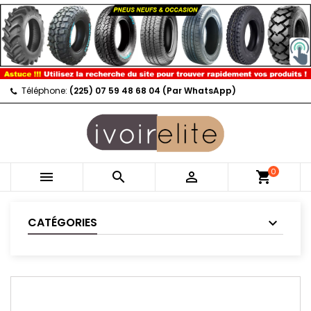
Téléphone:
(225) 07 59 48 68 04 (Par WhatsApp)
0



shopping_cart
CATÉGORIES