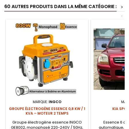
60 AUTRES PRODUITS DANS LA MÊME CATÉGORIE :
>
<
MARQUE:
INGCO
MAR
GROUPE ÉLECTROGÈNE ESSENCE 0,8 KW / 1
KIA SPO
KVA – MOTEUR 2 TEMPS
Groupe électrogène essence INGCO
Essence 6 cyl
GE8002, monophasé 220-240V / 50Hz,
automatique, 104