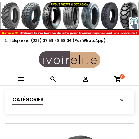
Téléphone:
(225) 07 59 48 68 04 (Par WhatsApp)
0



shopping_cart
CATÉGORIES