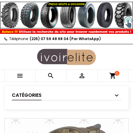
Téléphone:
(225) 07 59 48 68 04 (Par WhatsApp)
0



shopping_cart
CATÉGORIES