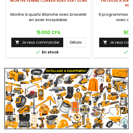
MONTRE FEMME CURREN 9093 VERT DORÉ
FRITEUSE À AIR H
H04
Montre à quartz étanche avec bracelet
9 programmes de 
en acier inoxydable.
avec cont
Prix
Prix
15 000 CFA
90 
Je veux commander
Détails
Je veux co




En stock
E