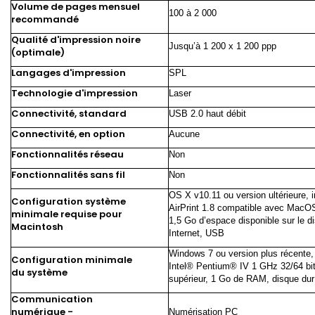
Volume de pages mensuel
100 à 2
000
recommandé
Qualité d'impression noire
Jusqu’à 1 200 x 1 200 ppp
(optimale)
Langages d'impression
SPL
Technologie d'impression
Laser
Connectivité, standard
USB 2.0 haut débit
Connectivité, en option
Aucune
Fonctionnalités réseau
Non
Fonctionnalités sans fil
Non
OS X v10.11 ou version ultérieure, 
Configuration système
AirPrint 1.8 compatible avec MacO
minimale requise pour
1,5 Go d’espace disponible sur le di
Macintosh
Internet, USB
Windows 7 ou version plus récente,
Configuration minimale
Intel® Pentium® IV 1 GHz 32/64 bi
du système
supérieur, 1 Go de RAM, disque du
Communication
numérique -
Numérisation PC