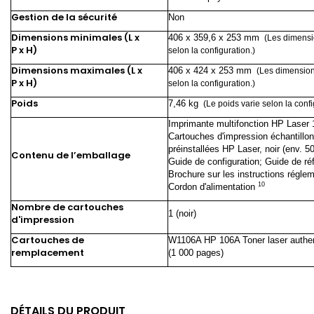
Gestion de la sécurité
Non
Dimensions minimales (L x
406 x 359,6 x 253
mm
(Les dimensi
P x H)
selon la configuration.)
Dimensions maximales (L x
406 x 424 x 253
mm
(Les dimension
P x H)
selon la configuration.)
Poids
7,46
kg
(Le poids varie selon la confi
Imprimante multifonction HP Laser 
Cartouches d'impression échantillon
préinstallées HP Laser, noir (env. 5
Contenu de l’emballage
Guide de configuration; Guide de ré
Brochure sur les instructions réglem
10
Cordon
d'alimentation
Nombre de cartouches
1 (noir)
d'impression
Cartouches de
W1106A HP 106A Toner laser authen
remplacement
(1 000
pages)
DÉTAILS DU PRODUIT