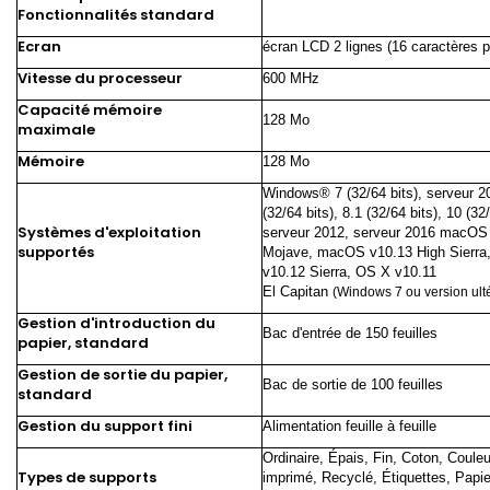
Fonctionnalités standard
Ecran
écran LCD 2 lignes (16 caractères pa
Vitesse du processeur
600 MHz
Capacité mémoire
128 Mo
maximale
Mémoire
128 Mo
Windows® 7 (32/64 bits), serveur 2
(32/64 bits), 8.1 (32/64 bits), 10 (32/
Systèmes d'exploitation
serveur 2012, serveur 2016 macOS
supportés
Mojave, macOS v10.13 High Sierr
v10.12 Sierra, OS X v10.11
El
Capitan
(Windows 7 ou version ulté
Gestion d'introduction du
Bac d'entrée de 150 feuilles
papier, standard
Gestion de sortie du papier,
Bac de sortie de 100 feuilles
standard
Gestion du support fini
Alimentation feuille à feuille
Ordinaire, Épais, Fin, Coton, Couleu
Types de supports
imprimé, Recyclé, Étiquettes, Papie