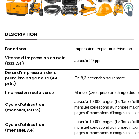
DESCRIPTION
Fonctions
Impression, copie, numérisation
Vitesse d'impression en noir
Jusqu'à 20
ppm
(ISO, A4)
Délai d'impression de la
première page noire (A4,
En 8,3 secondes
seulement
prêt)
Impression recto verso
Manuel (avec prise en charge des pi
Jusqu'à 10 000
pages
(Le Taux d'util
Cycle d'utilisation
mensuel correspond au nombre max
(mensuel, lettre)
pages d'impressions d'images mensue
Jusqu'à 10 000
pages
(Le Taux d'util
Cycle d'utilisation
mensuel correspond au nombre max
(mensuel, A4)
pages d'impressions d'images mensue