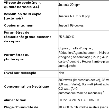
Vitesse de copie (noir,
Jusqu'à 20
cpm
qualité normale, A4)
Résolution de la copie
Jusqu'à 600 x 600 ppp
(texte noir)
Copies, maximum
Jusqu'à 99 copies
Paramètres de
réduction/agrandissement
25 à 400 %
de copies
Copies ; Taille d’origine ;
Réduction/Agrandissement ; Noirceu
Paramètres du
d’origine ; Assemblage ; 2-up ; 4-up
photocopieur
carte d’identité ; Régler l’arrière-pla
auto ajustée
Envoi par télécopie
Non
300 watts (Impression active), 38 wa
1,9 watt (Veille), 0,2 watt (Arrêt aut
Consommation électrique
0,2 watt (Arrêt
7
automatique/Marche
manuelle)
Alimentation
De 220 à 240 V CA, 50/60Hz
Plage d'humidité de
10 à 80 % d’humidité relative (sans