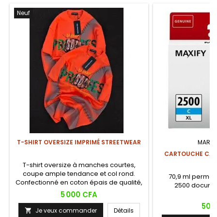
Neuf
T-SHIRT OVERSIZE IMPRIMÉ STREETWEAR
MARQU
CARTOUCHE CANO
T-shirt oversize à manches courtes,
coupe ample tendance et col rond.
70,9 ml permet
Confectionné en coton épais de qualité,
2500 documen
il se distingue par un imprimé graphique
Prix
5 000 CFA
sur l'avant et le dos. Un basique
Prix
50 
streetwear polyvalent, disponible en
Je veux commander
Détails
