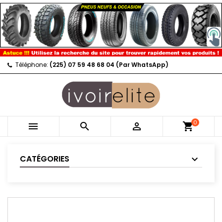
Téléphone:
(225) 07 59 48 68 04 (Par WhatsApp)
0



shopping_cart
CATÉGORIES