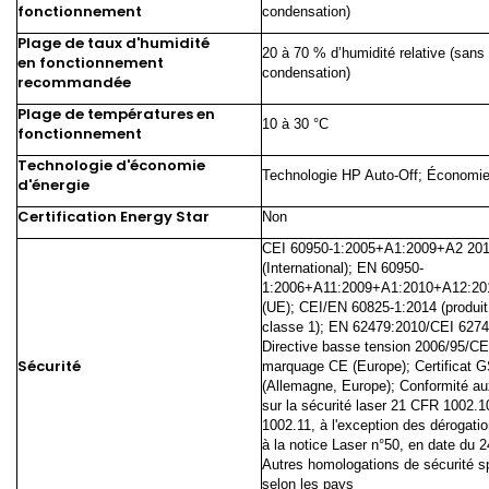
fonctionnement
condensation)
Plage de taux d'humidité
20 à 70 % d’humidité relative (sans
en fonctionnement
condensation)
recommandée
Plage de températures en
10 à 30 °C
fonctionnement
Technologie d'économie
Technologie HP Auto-Off; Économie
d'énergie
Certification Energy Star
Non
CEI 60950-1:2005+A1:2009+A2 20
(International); EN 60950-
1:2006+A11:2009+A1:2010+A12:20
(UE); CEI/EN 60825-1:2014 (produit
classe 1); EN 62479:2010/CEI 6274
Directive basse tension 2006/95/C
Sécurité
marquage CE (Europe); Certificat 
(Allemagne, Europe); Conformité a
sur la sécurité laser 21 CFR 1002.1
1002.11, à l'exception des dérogatio
à la notice Laser n°50, en date du 2
Autres homologations de sécurité s
selon les pays