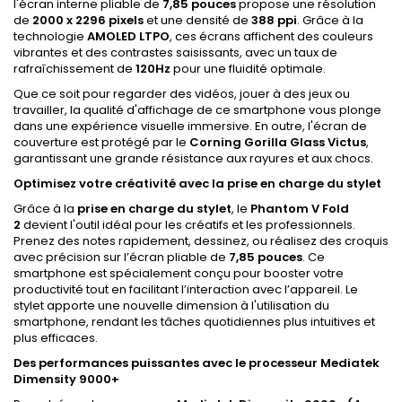
l'écran interne pliable de
7,85 pouces
propose une résolution
de
2000 x 2296 pixels
et une densité de
388 ppi
. Grâce à la
technologie
AMOLED LTPO
, ces écrans affichent des couleurs
vibrantes et des contrastes saisissants, avec un taux de
rafraîchissement de
120Hz
pour une fluidité optimale.
Que ce soit pour regarder des vidéos, jouer à des jeux ou
travailler, la qualité d'affichage de ce smartphone vous plonge
dans une expérience visuelle immersive. En outre, l'écran de
couverture est protégé par le
Corning Gorilla Glass Victus
,
garantissant une grande résistance aux rayures et aux chocs.
Optimisez votre créativité avec la prise en charge du stylet
Grâce à la
prise en charge du stylet
, le
Phantom V Fold
2
devient l'outil idéal pour les créatifs et les professionnels.
Prenez des notes rapidement, dessinez, ou réalisez des croquis
avec précision sur l’écran pliable de
7,85 pouces
. Ce
smartphone est spécialement conçu pour booster votre
productivité tout en facilitant l’interaction avec l’appareil. Le
stylet apporte une nouvelle dimension à l'utilisation du
smartphone, rendant les tâches quotidiennes plus intuitives et
plus efficaces.
Des performances puissantes avec le processeur Mediatek
Dimensity 9000+