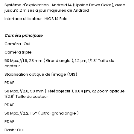
Système d'exploitation : Android 14 (Upside Down Cake), avec
jusqu’à 2 mises à jour majeures de Android
Interface utilisateur : HiOS 14 Fold
Caméra principale
Caméra : Oui
Caméra triple :
50 Mpx, ƒ/1.9, 23 mm ( Grand angle ), 1.2
μ
m, 1/1.3" Taille du
capteur
Stabilisation optique de l'image (OIS)
PDAF
50 Mpx, ƒ/2.0, 50 mm ( Téléobjectif ), 0.64
μ
m, x2 Zoom optique,
1/2.8" Taille du capteur
PDAF
50 Mpx, ƒ/2.2, 115° ( Ultra-grand angle )
PDAF
Flash : Oui