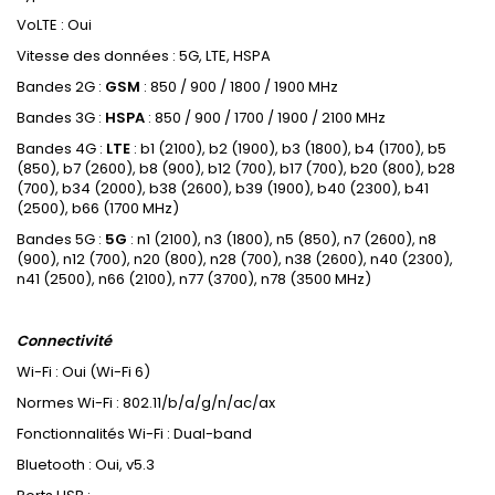
VoLTE : Oui
Vitesse des données : 5G, LTE, HSPA
Bandes 2G :
GSM
: 850 / 900 / 1800 / 1900 MHz
Bandes 3G :
HSPA
: 850 / 900 / 1700 / 1900 / 2100 MHz
Bandes 4G :
LTE
: b1 (2100), b2 (1900), b3 (1800), b4 (1700), b5
(850), b7 (2600), b8 (900), b12 (700), b17 (700), b20 (800), b28
(700), b34 (2000), b38 (2600), b39 (1900), b40 (2300), b41
(2500), b66 (1700 MHz)
Bandes 5G :
5G
: n1 (2100), n3 (1800), n5 (850), n7 (2600), n8
(900), n12 (700), n20 (800), n28 (700), n38 (2600), n40 (2300),
n41 (2500), n66 (2100), n77 (3700), n78 (3500 MHz)
Connectivité
Wi-Fi : Oui (Wi-Fi 6)
Normes Wi-Fi : 802.11/b/a/g/n/ac/ax
Fonctionnalités Wi-Fi : Dual-band
Bluetooth : Oui, v5.3