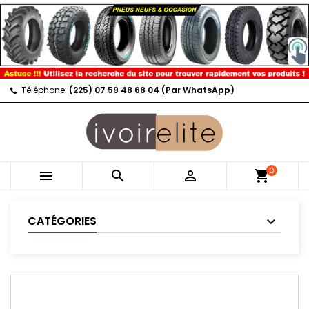
Téléphone:
(225) 07 59 48 68 04 (Par WhatsApp)
0



shopping_cart
CATÉGORIES