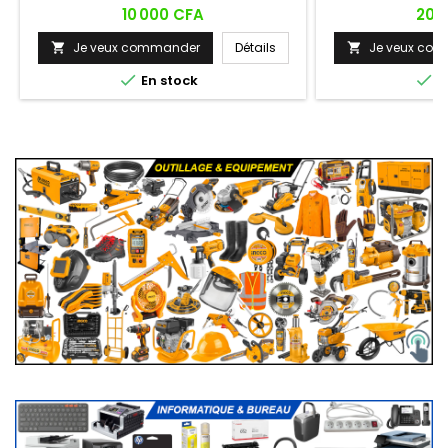
&amp; Play. Visibi
Prix
Prix
10 000 CFA
20 
de croisement 
Je veux commander
Détails
Je veux co




En stock
E