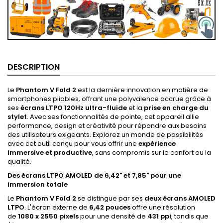
DESCRIPTION
Le
Phantom V Fold 2
est la dernière innovation en matière de
smartphones pliables, offrant une polyvalence accrue grâce à
ses
écrans LTPO 120Hz ultra-fluide
et la
prise en charge du
stylet
. Avec ses fonctionnalités de pointe, cet appareil allie
performance, design et créativité pour répondre aux besoins
des utilisateurs exigeants. Explorez un monde de possibilités
avec cet outil conçu pour vous offrir une
expérience
immersive et productive
, sans compromis sur le confort ou la
qualité.
Des écrans LTPO AMOLED de 6,42" et 7,85" pour une
immersion totale
Le
Phantom V Fold 2
se distingue par ses
deux écrans AMOLED
LTPO
. L'écran externe de
6,42 pouces
offre une résolution
de
1080 x 2550 pixels
pour une densité de
431 ppi
, tandis que