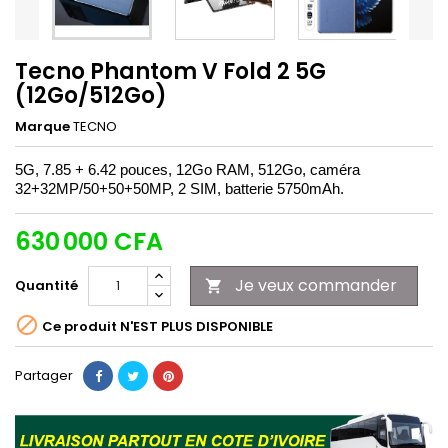
Tecno Phantom V Fold 2 5G
(12Go/512Go)
Marque
TECNO
5G, 7.85 + 6.42 pouces, 12Go RAM, 512Go, caméra
32+32MP/50+50+50MP, 2 SIM, batterie 5750mAh.
630 000 CFA
Je veux commander
Quantité


Ce produit N'EST PLUS DISPONIBLE
Partager