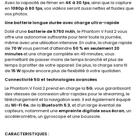
Avec la capacité de filmer en
4K à 30 fps
, ainsi que la capture
en
1080p à 60 fps
, vos vidéos seront aussi nettes et fluides que
vos photos.
Une batterie longue durée avec charge ultra-rapide
Doté d’une
batterie de 5750 mAh
, le Phantom V Fold 2 vous
offre une autonomie suffisante pour tenir toute la journée,
même avec une utilisation intensive. En outre, la charge rapide
de
70 W
vous permet d’atteindre
50 % en seulement 20
minutes
et une charge complète en 49 minutes, vous
permettant de passer moins de temps branché et plus de
temps à profiter de votre appareil. De plus, la charge sans fil
de
15 W
ajoute encore plus de flexibilité à votre quotidien.
Connectivité 5G et technologies avancées
Le Phantom V Fold 2 prend en charge la
5G
, vous garantissant
des vitesses de connexion ultra-rapides pour le streaming, le
téléchargement et la navigation web. Il est également équipé
du
Wi-Fi 6e
, de la
Bluetooth 5.3
, et d’un large éventail de
capteurs, notamment une
empreinte digitale sous écran
, un
accéléromètre, un gyroscope et une boussole.
CARACTERISTIQUES :