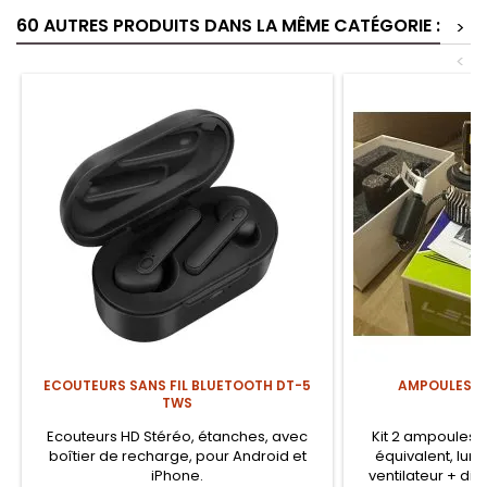
60 AUTRES PRODUITS DANS LA MÊME CATÉGORIE :
>
<
ECOUTEURS SANS FIL BLUETOOTH DT-5
AMPOULES DE
TWS
Ecouteurs HD Stéréo, étanches, avec
Kit 2 ampoules L
boîtier de recharge, pour Android et
équivalent, lum
iPhone.
ventilateur + dis