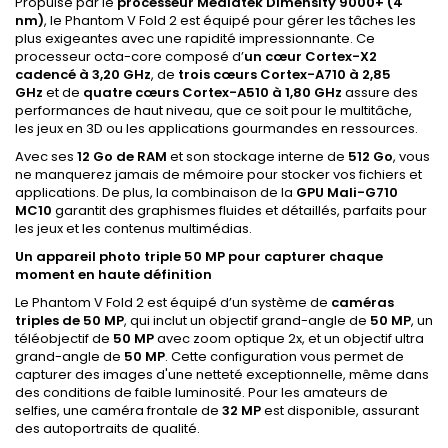
Propulsé par le
processeur Mediatek Dimensity 9000+ (4
nm)
, le Phantom V Fold 2 est équipé pour gérer les tâches les
plus exigeantes avec une rapidité impressionnante. Ce
processeur octa-core composé d’
un cœur Cortex-X2
cadencé à 3,20 GHz
, de
trois cœurs Cortex-A710 à 2,85
GHz
et de
quatre cœurs Cortex-A510 à 1,80 GHz
assure des
performances de haut niveau, que ce soit pour le multitâche,
les jeux en 3D ou les applications gourmandes en ressources.
Avec ses
12 Go de RAM
et son stockage interne de
512 Go
, vous
ne manquerez jamais de mémoire pour stocker vos fichiers et
applications. De plus, la combinaison de la
GPU Mali-G710
MC10
garantit des graphismes fluides et détaillés, parfaits pour
les jeux et les contenus multimédias.
Un appareil photo triple 50 MP pour capturer chaque
moment en haute définition
Le Phantom V Fold 2 est équipé d’un système de
caméras
triples de 50 MP
, qui inclut un objectif grand-angle de
50 MP
, un
téléobjectif de
50 MP
avec zoom optique 2x, et un objectif ultra
grand-angle de
50 MP
. Cette configuration vous permet de
capturer des images d'une netteté exceptionnelle, même dans
des conditions de faible luminosité. Pour les amateurs de
selfies, une caméra frontale de
32 MP
est disponible, assurant
des autoportraits de qualité.