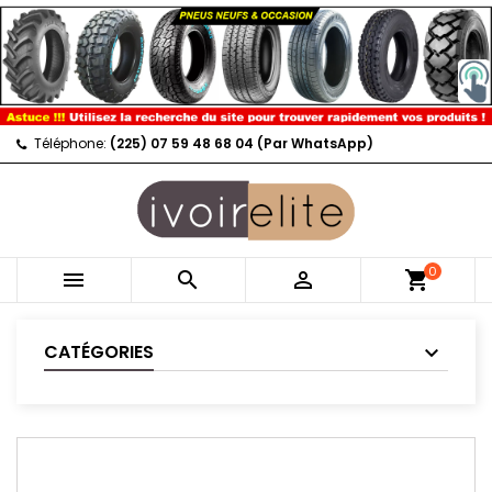
Téléphone:
(225) 07 59 48 68 04 (Par WhatsApp)
0



shopping_cart
CATÉGORIES