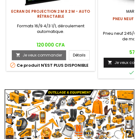
ECRAN DE PROJECTION 2 M X 2 M - AUTO
MARQU
RÉTRACTABLE
PNEU NEUF K
Formats 16/9 4/3 1/1, déroulement
automatique.
Pneu neuf 245/60 R
de marq
Prix
120 000 CFA
Prix
57 
Je veux commander
Détails

Je veux co


Ce produit N'EST PLUS DISPONIBLE

E