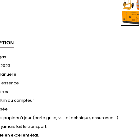
PTION
gas
 2023
manuelle
r essence
ndres
 Km au compteur
isée
s papiers à jour (carte grise, visite technique, assurance…)
a jamais fait le transport.
e en excellent état.