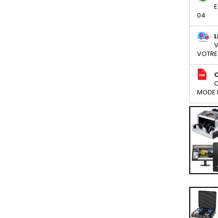
E
04
L
V
VOTRE
C
MODE D