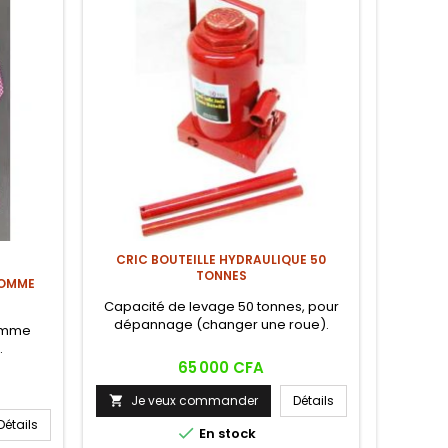
CRIC BOUTEILLE HYDRAULIQUE 50
BRACE
TONNES
HOMME
Capacité de levage 50 tonnes, pour
Bracele
dépannage (changer une roue).
vérita
omme
acier 
.
sécuri
Prix
65 000 CFA
intempore
Je veux commander
Détails
Je


Détails

En stock