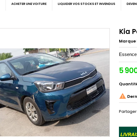
ACHETER UNE VOITURE
LIQUIDER VOS STOCKS ET INVENDUS
DEVEN
Kia 
Marque
Essence 
5 90
Quantit

Derni
Partager