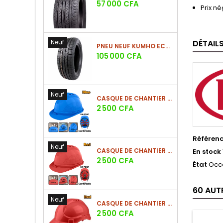
Prix
57 000 CFA
Prix n
Neuf
DÉTAIL
PNEU NEUF KUMHO ECSTA HS52 225/60 R17 99V
Prix
105 000 CFA
Neuf
CASQUE DE CHANTIER BLEU EN PE 380G
Prix
2 500 CFA
Référen
Neuf
CASQUE DE CHANTIER ROUGE EN PE 380G
En stock
Prix
2 500 CFA
État
Occ
60 AUT
Neuf
CASQUE DE CHANTIER ROUGE EN PE 330G - NOUVEAU MODÈLE
Prix
2 500 CFA