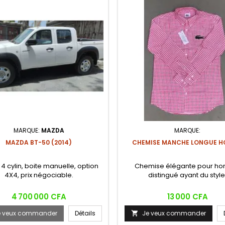
MARQUE:
MAZDA
MARQUE:
MAZDA BT-50 (2014)
CHEMISE MANCHE LONGUE 
 4 cylin, boite manuelle, option
Chemise élégante pour h
4X4, prix négociable.
distingué ayant du style
Prix
Prix
4 700 000 CFA
13 000 CFA
e veux commander
Détails
Je veux commander
