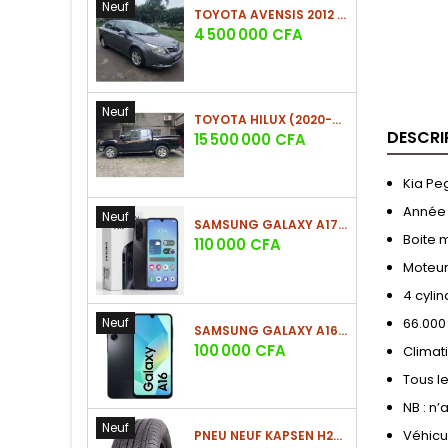
Neuf
TOYOTA AVENSIS 2012 (PHASE 2)
Prix
4 500 000 CFA
Neuf
TOYOTA HILUX (2020-2021)
DESCRI
Prix
15 500 000 CFA
Kia Pe
Année
Neuf
SAMSUNG GALAXY A17 (4GO/128GO)
Boite 
Prix
110 000 CFA
Moteu
4 cyli
Neuf
66.000
SAMSUNG GALAXY A16 4G (4GO/128GO)
Prix
100 000 CFA
Climat
Tous le
NB : n’
Neuf
Véhicul
PNEU NEUF KAPSEN H202 225/60 R18 100H