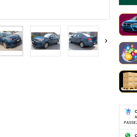

A
PASSE