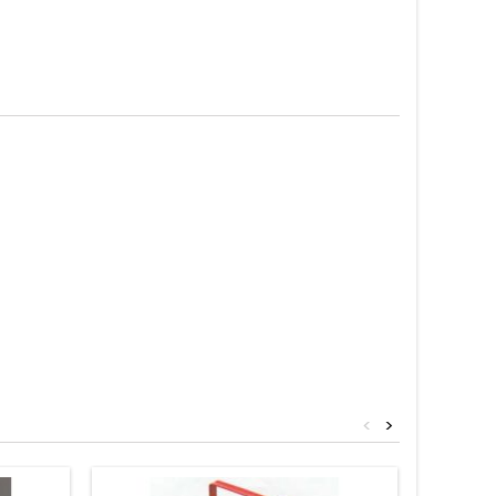
<
>
Neuf