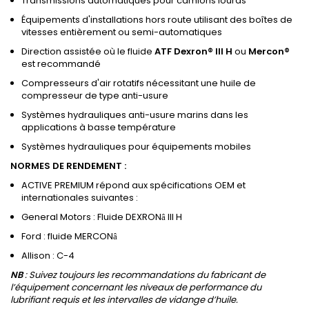
Transmissions automatiques pour camions lourds
Équipements d'installations hors route utilisant des boîtes de
vitesses entièrement ou semi-automatiques
Direction assistée où le fluide
ATF Dexron® III H
ou
Mercon®
est recommandé
Compresseurs d'air rotatifs nécessitant une huile de
compresseur de type anti-usure
Systèmes hydrauliques anti-usure marins dans les
applications à basse température
Systèmes hydrauliques pour équipements mobiles
NORMES DE RENDEMENT :
ACTIVE PREMIUM répond aux spécifications OEM et
internationales suivantes :
General Motors : Fluide DEXRON
III H
â
Ford : fluide MERCON
â
Allison : C-4
NB
: Suivez toujours les recommandations du fabricant de
l’équipement concernant les niveaux de performance du
lubrifiant requis et les intervalles de vidange d’huile.