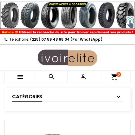
Téléphone:
(225) 07 59 48 68 04 (Par WhatsApp)
0



shopping_cart
CATÉGORIES