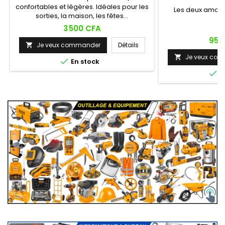
confortables et légères. Idéales pour les
Les deux amorti
sorties, la maison, les fêtes…
Prix
3 500 CFA
Prix
95 
Je veux commander
Détails

Je veux co


En stock

E