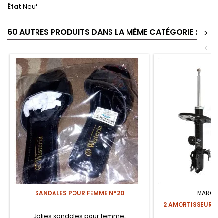
État
Neuf
60 AUTRES PRODUITS DANS LA MÊME CATÉGORIE :
>
<
SANDALES POUR FEMME N°20
MARQU
2 AMORTISSEURS 
CR
Jolies sandales pour femme,