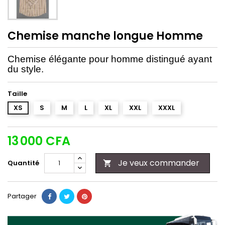
Chemise manche longue Homme
Chemise élégante pour homme distingué ayant
du style.
Taille
XS
S
M
L
XL
XXL
XXXL
13 000 CFA
Je veux commander
Quantité

Partager