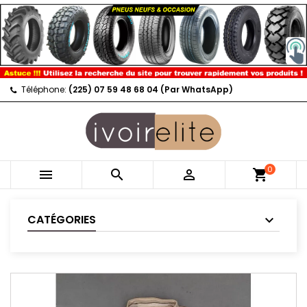
Téléphone:
(225) 07 59 48 68 04 (Par WhatsApp)
0



shopping_cart
CATÉGORIES