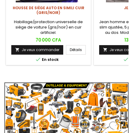
HOUSSE DE SIÈGE AUTO EN SIMILI CUIR
JEA
(GRIS/NOIR)
Habillage/protection universelle de
Jean homme en d
siège de voiture (gris/noir) en cuir
slim ajustée, 5 p
artificiel.
au dos. Moder
pol
Prix
Prix
70 000 CFA
13 
Je veux commander
Détails
Je veux co




En stock
E