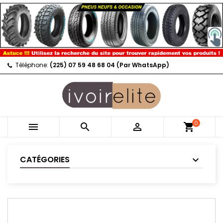
Téléphone:
(225) 07 59 48 68 04 (Par WhatsApp)
0



shopping_cart
CATÉGORIES