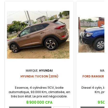
MARQUE:
HYUNDAI
MARQ
HYUNDAI TUCSON (2016)
FORD RANGER DO
Essence, 4 cylindres 11CV, boite
Diesel 4 cylin, b
automatique, 93.000 Km, climatisée, en
Km, prix
très bon état. Le prix est négociable.
Contactez-nous pour la voir et l’essayer.
Prix
Prix
8 900 000 CFA
9 500