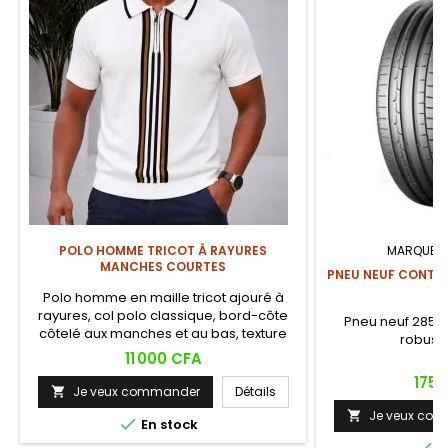
POLO HOMME TRICOT À RAYURES
MARQUE:
MANCHES COURTES
PNEU NEUF CONTIN
Polo homme en maille tricot ajouré à
rayures, col polo classique, bord-côte
Pneu neuf 285/35
côtelé aux manches et au bas, texture
robuste
ajourée respirante. Style rétro chic
Prix
11 000 CFA
intemporel, idéal pour les sorties
Prix
175 
décontractées et les occasions casual
Je veux commander
Détails

chic.
Je veux co


En stock