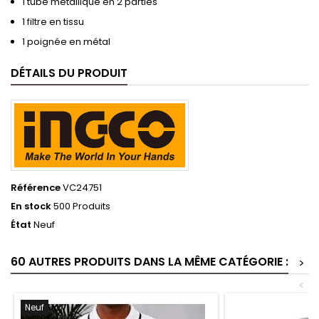
1 tube métallique en 2 parties
1 filtre en tissu
1 poignée en métal
DÉTAILS DU PRODUIT
Référence
VC24751
En stock
500 Produits
État
Neuf
60 AUTRES PRODUITS DANS LA MÊME CATÉGORIE :
>
<
Neuf