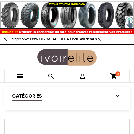
Téléphone:
(225) 07 59 48 68 04 (Par WhatsApp)
0



shopping_cart
CATÉGORIES