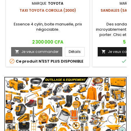
MARQUE:
TOYOTA
MARQU
TAXI TOYOTA COROLLA (2000)
SANDALES (SAB
Essence 4 cylin, boite manuelle, prix
Des sandale
négociable.
incroyablement l
porter. Chic et é
emblématique q
Prix
Prix
2 300 000 CFA
5 0
révolution du c
en
Je veux commander
Détails
Je veux co




Ce produit N'EST PLUS DISPONIBLE
E