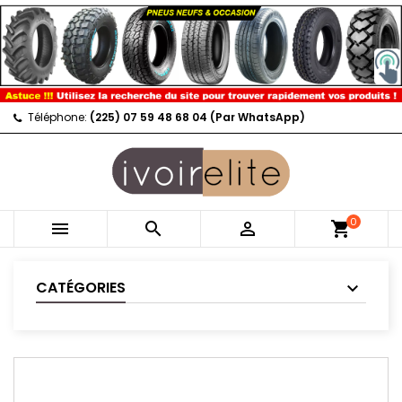
Téléphone:
(225) 07 59 48 68 04 (Par WhatsApp)
0



shopping_cart
CATÉGORIES