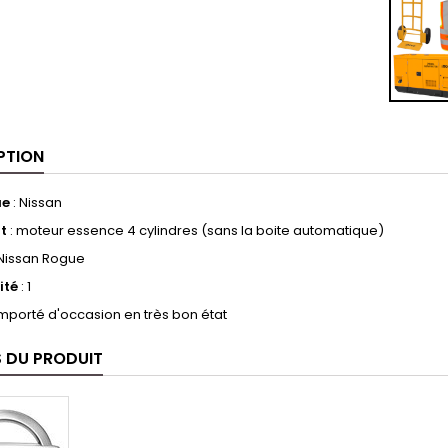
PTION
ue
:
Nissan
t
: moteur essence 4 cylindres (sans la boite automatique)
Nissan Rogue
ité
: 1
importé d'occasion en très bon état
S DU PRODUIT