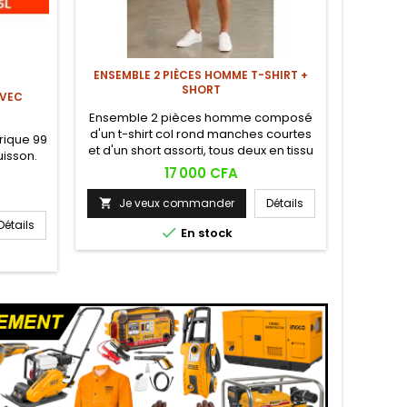
ENSEMBLE 2 PIÈCES HOMME T-SHIRT +
SHORT
AVEC
HYUN
Ensemble 2 pièces homme composé
d'un t-shirt col rond manches courtes
rique 99
4X4, ess
et d'un short assorti, tous deux en tissu
uisson.
papie
texturé waffle, logo monogramme
Prix
17 000 CFA
brodé poitrine gauche sur le t-shirt et
sur la cuisse du short, short à taille
Je veux commander
Détails

élastique cordon et poches latérales.
Détails
Je


En stock

Ce pr