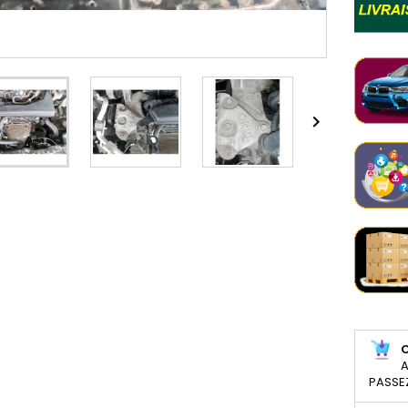

A
PASSE