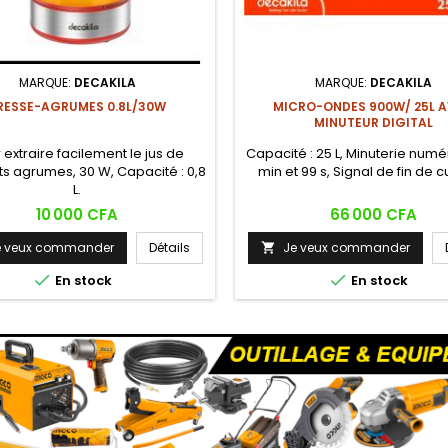
MARQUE:
DECAKILA
MARQUE:
DECAKILA
RESSE-AGRUMES 0.8L/30W
MICRO-ONDES 900W/ 25L 
MINUTEUR DIGITAL
 extraire facilement le jus de
Capacité : 25 L, Minuterie numé
ts agrumes, 30 W, Capacité : 0,8
min et 99 s, Signal de fin de c
L.
Prix
Prix
10 000 CFA
66 000 CFA
e veux commander
Détails
Je veux commander



En stock
En stock