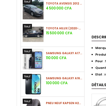
Neuf
TOYOTA AVENSIS 2012 (PHASE 2)
Prix
4 500 000 CFA
Neuf
TOYOTA HILUX (2020-2021)
Prix
15 500 000 CFA
DESCRI
Marq
Neuf
SAMSUNG GALAXY A17 (4GO/128GO)
Produi
Prix
110 000 CFA
Pour
:
Quant
Etat
: 
Neuf
SAMSUNG GALAXY A16 4G (4GO/128GO)
Prix
100 000 CFA
DÉTAIL
Neuf
PNEU NEUF KAPSEN H202 225/60 R18 100H