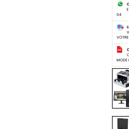
E
04
L
V
VOTRE
C
MODE D