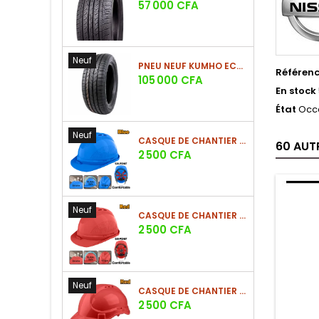
Prix
57 000 CFA
Neuf
PNEU NEUF KUMHO ECSTA HS52 225/60 R17 99V
Référen
Prix
105 000 CFA
En stock
État
Occ
Neuf
CASQUE DE CHANTIER BLEU EN PE 380G
60 AUT
Prix
2 500 CFA
Neuf
CASQUE DE CHANTIER ROUGE EN PE 380G
Prix
2 500 CFA
Neuf
CASQUE DE CHANTIER ROUGE EN PE 330G - NOUVEAU MODÈLE
Prix
2 500 CFA