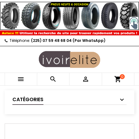
Téléphone:
(225) 07 59 48 68 04 (Par WhatsApp)
0



shopping_cart
CATÉGORIES