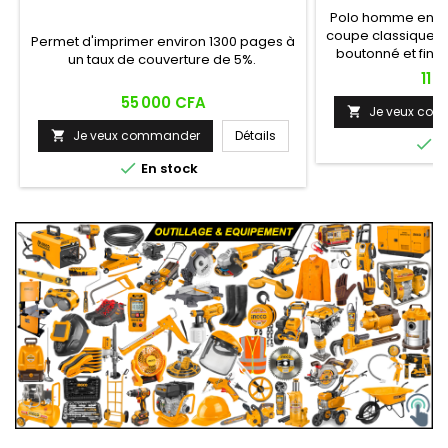
Polo homme en co
coupe classique et
Permet d'imprimer environ 1300 pages à
boutonné et finit
un taux de couverture de 5%.
décontracté-c
Prix
11 
plusieurs coloris 
Prix
55 000 CFA
bandes contrastée
Je veux co

casual ou semi-h
Je veux commander
Détails


E

En stock